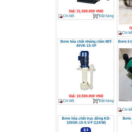
Giá
:
31.500.000
VND
Chi tiết
Đặt hàng
G
Chi tiế
Bơm hóa chất nhúng chìm MIT-
Bơm li 
40VK-15-VF
Giá
:
10.500.000
VND
Chi tiết
Đặt hàng
Chi tiế
Bơm hóa chất trục đứng KD-
Bơm l
100SK-15-5-V-F (11KW)