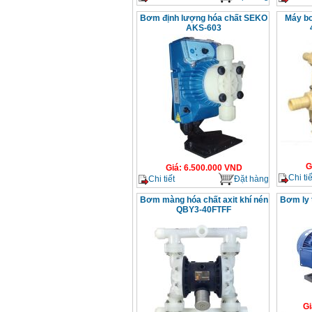
Bơm định lượng hóa chất SEKO
Máy bơ
AKS-603
G
Giá
:
6.500.000
VND
Chi tiế
Chi tiết
Đặt hàng
Bơm màng hóa chất axit khí nén
Bơm ly 
QBY3-40FTFF
Gi