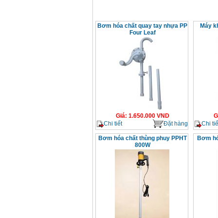
Bơm hóa chất quay tay nhựa PP
Máy kh
Four Leaf
Giá
:
1.650.000
VND
G
Chi tiết
Đặt hàng
Chi tiế
Bơm hóa chất thùng phuy PPHT
Bơm hó
800W