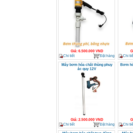
Giá
:
6.500.000
VND
G
Chi tiết
Đặt hàng
Chi tiế
Máy bơm hóa chất thùng phuy
Bơm hó
ác quy 12V
Giá
:
2.500.000
VND
G
Chi tiết
Đặt hàng
Chi tiế