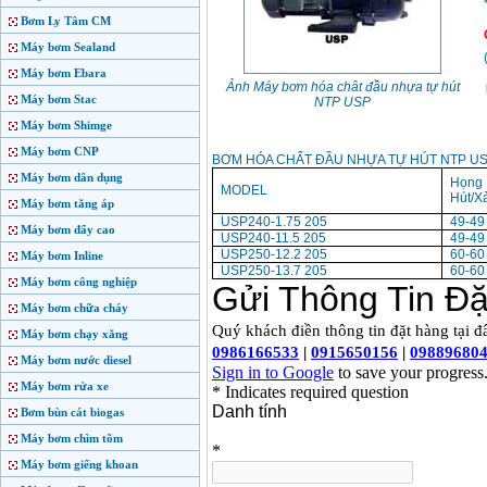
Bơm Ly Tâm CM
Máy bơm Sealand
Máy bơm Ebara
Ảnh Máy bơm hóa chât đầu nhựa tự hút
Máy bơm Stac
NTP USP
Máy bơm Shimge
Máy bơm CNP
BƠM HÓA CHẤT ĐẦU NHỰA TỰ HÚT NTP U
Máy bơm dân dụng
Họng
MODEL
Hút/X
Máy bơm tăng áp
USP240-1.75 205
49-49
Máy bơm đẩy cao
USP240-11.5 205
49-49
USP250-12.2 205
60-60
Máy bơm Inline
USP250-13.7 205
60-60
Máy bơm công nghiệp
Máy bơm chữa cháy
Máy bơm chạy xăng
Máy bơm nước diesel
Máy bơm rửa xe
Bơm bùn cát biogas
Máy bơm chìm tõm
Máy bơm giếng khoan