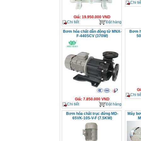
Chi tiế
Giá
:
19.950.000
VND
Chi tiết
Đặt hàng
Bơm hóa chất dẫn động từ MNX-
Bơm h
F-440SCV (370W)
50
Gi
Chi tiế
Giá
:
7.850.000
VND
Chi tiết
Đặt hàng
Bơm hóa chất trục đứng MD-
Máy bơ
65VK-105-V-F (7.5KW)
M