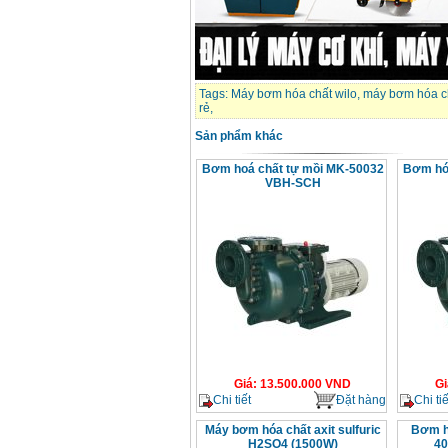
Máy bơm cấp thoát
nước đầu nổ Diesel
D6-80
Giá
:
9500000
VND
Tags:
Máy bơm hóa chất wilo
,
máy bơm hóa c
rẻ
,
Máy bơm nước CM40-
Sản phẩm khác
160A (4KW)
Giá
:
7500000
VND
Bơm hoá chất tự mồi MK-50032
Bơm hóa
VBH-SCH
Máy phun rửa xe
Ergen EN6700 Eco
(2600W)
Giá
:
1990000
VND
Máy bơm Văn Thể hút
sâu đẩy xa
Giá
:
2650000
VND
Máy bơm nước CM32-
Giá
:
13.500.000
VND
Gi
160A (3KW)
Chi tiết
Đặt hàng
Chi tiế
Giá
:
6500000
VND
Máy bơm hóa chất axit sulfuric
Bơm h
H2SO4 (1500W)
40