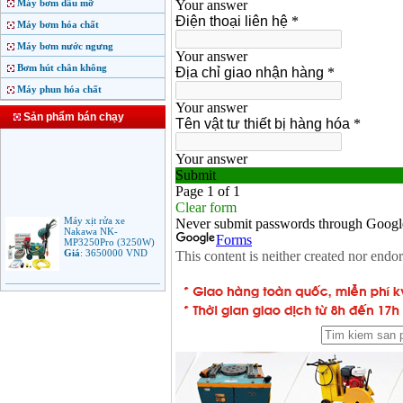
Máy bơm dầu mỡ
Máy bơm hóa chất
Máy bơm nước ngưng
Bơm hút chân không
Máy phun hóa chất
Sản phẩm bán chạy
Máy xịt rửa xe
Nakawa NK-
MP3250Pro (3250W)
Giá
:
3650000
VND
Máy phun rửa áp lực
cao Makita HW102
(1.300W)
Giá
:
2250000
VND
Máy xịt rửa áp lực cao
Bosch AQT 160
(2600W)
Giá
:
12500000
VND