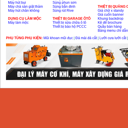
Máy hút bụi
Súng phun sơn
Máy chà sàn giặt thảm
Súng bắn đinh
THIỆT BỊ QUẢNG
Máy hút chân không
Súng rút Rive
Giá chữ x standy
Giá cuốn banner
DỤNG CỤ LÀM MỘC
THIÊT BỊ GARAGE ÔTÔ
Khung backdrop
Máy làm mộc
Thiết bị sửa chữa ô tô
Kệ để brochure
Thiết bị bảo hộ PCCC
Quầy bán hàng
Bảng menu chỉ dẫ
PHỤ TÙNG PHỤ KIỆN:
Mũi khoan mũi đục
|
Đá mài đá cắt
|
Lưỡi cưa lưỡi cắt