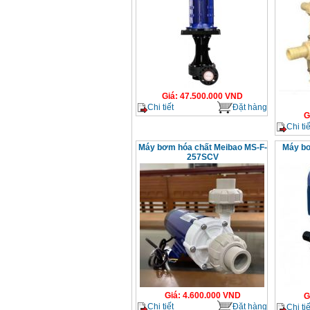
Giá
:
47.500.000
VND
Chi tiết
Đặt hàng
G
Chi tiế
Máy bơm hóa chất Meibao MS-F-
Máy bơ
257SCV
Giá
:
4.600.000
VND
G
Chi tiết
Đặt hàng
Chi tiế