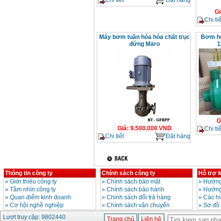
Gi
Chi tiế
Máy bơm tuần hóa hóa chất trục
Bơm hó
đứng Maro
1
G
Giá
:
9.500.000
VND
Chi tiế
Chi tiết
Đặt hàng
Thông tin công ty
Chính sách công ty
Hỗ trợ 
»
Giới thiệu công ty
»
Chính sách bảo mật
»
Hướng
»
Tầm nhìn công ty
»
Chính sách bảo hành
»
Hướng
»
Quan điểm kinh doanh
»
Chinh sách đổi trả hàng
»
Các h
»
Cơ hội nghề nghiệp
»
Chính sách vận chuyển
»
Sơ đồ
Lượt truy cập: 9802440
Trang chủ
Liên hệ