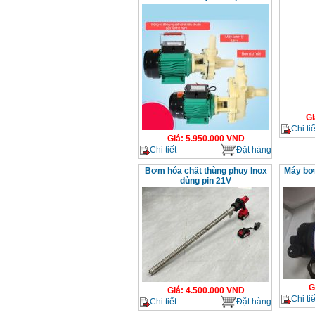
Máy rửa xe cao áp
Karcher HD 5/11 P
(2200W)
Giá
:
19990000
VND
Máy bơm hút giếng
sâu Shimizu PC260
(750W)
Giá
:
2950000
VND
Gi
Chi tiế
Giá
:
5.950.000
VND
Chi tiết
Đặt hàng
Bơm hóa chất thùng phuy Inox
Máy bơm
dùng pin 21V
G
Giá
:
4.500.000
VND
Chi tiế
Chi tiết
Đặt hàng