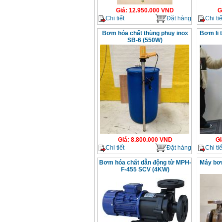
Giá
:
12.950.000
VND
G
Chi tiết
Đặt hàng
Chi tiế
Bơm hóa chất thùng phuy inox
Bơm li 
SB-6 (550W)
Giá
:
8.800.000
VND
Gi
Chi tiết
Đặt hàng
Chi tiế
Bơm hóa chất dẫn động từ MPH-
Máy bơm
F-455 SCV (4KW)