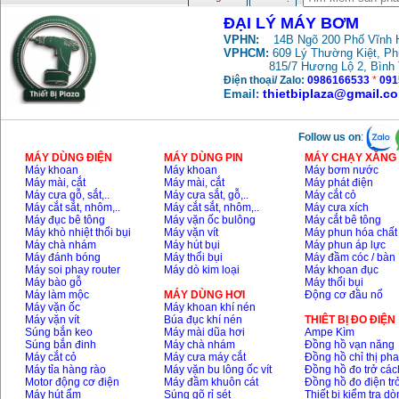
ĐẠI LÝ MÁY BƠM
VPHN:
14B Ngõ 200 Phố Vĩnh H
VPHCM:
609 Lý Thường Kiệt, P
815/7 Hương Lộ 2, Bình
Điện thoại/ Zalo:
0986166533
*
091
thietbiplaza@gmail.c
Email:
Follow us on
:
MÁY DÙNG ĐIỆN
MÁY DÙNG PIN
MÁY CHẠY XĂNG 
Máy khoan
Máy khoan
Máy bơm nước
Máy mài, cắt
Máy mài, cắt
Máy phát điện
Máy cưa gỗ, sắt,..
Máy cưa sắt, gỗ,..
Máy cắt cỏ
Máy cắt sắt, nhôm,..
Máy cắt sắt, nhôm,..
Máy cưa xích
Máy đục bê tông
Máy vặn ốc bulông
Máy cắt bê tông
Máy khò nhiệt thổi bụi
Máy vặn vít
Máy phun hóa chất
Máy chà nhám
Máy hút bụi
Máy phun áp lực
Máy đánh bóng
Máy thổi bụi
Máy đầm cóc / bàn
Máy soi phay router
Máy dò kim loại
Máy khoan đục
Máy bào gỗ
Máy thổi bụi
Máy làm mộc
MÁY DÙNG HƠI
Động cơ đầu nổ
Máy vặn ốc
Máy khoan khí nén
Máy vặn vít
Búa đục khí nén
THIÊT BỊ ĐO ĐIỆN
Súng bắn keo
Máy mài dũa hơi
Ampe Kìm
Súng bắn đinh
Máy chà nhám
Đồng hồ vạn năng
Máy cắt cỏ
Máy cưa máy cắt
Đồng hồ chỉ thị ph
Máy tỉa hàng rào
Máy vặn bu lông ốc vít
Đồng hồ đo trở các
Motor động cơ điện
Máy đầm khuôn cát
Đồng hồ đo điện tr
Máy hút ẩm
Súng gõ rỉ sét
Thiết bị kiểm tra d