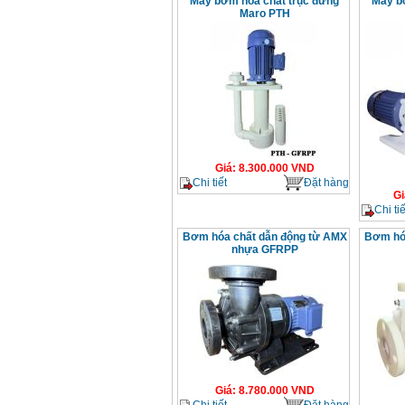
Máy bơm hóa chất trục đứng
Máy b
Maro PTH
Giá
:
8.300.000
VND
Chi tiết
Đặt hàng
Gi
Chi tiế
Bơm hóa chất dẫn động từ AMX
Bơm hóa
nhựa GFRPP
Giá
:
8.780.000
VND
Chi tiết
Đặt hàng