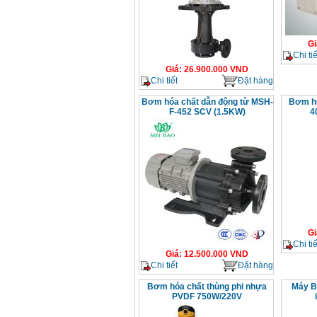
Gi
Chi tiế
Giá
:
26.900.000
VND
Chi tiết
Đặt hàng
Bơm hóa chất dẫn động từ MSH-
Bơm hó
F-452 SCV (1.5KW)
4
Gi
Chi tiế
Giá
:
12.500.000
VND
Chi tiết
Đặt hàng
Bơm hóa chất thùng phi nhựa
Máy B
PVDF 750W/220V