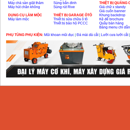
Máy chà sàn giặt thảm
Súng bắn đinh
THIỆT BỊ QUẢNG
Máy hút chân không
Súng rút Rive
Giá chữ x standy
Giá cuốn banner
Máy rửa xe cao áp
Karcher HD 5/11 P
DỤNG CỤ LÀM MỘC
THIÊT BỊ GARAGE ÔTÔ
Khung backdrop
(2200W)
Máy làm mộc
Thiết bị sửa chữa ô tô
Kệ để brochure
Giá
:
19990000
VND
Thiết bị bảo hộ PCCC
Quầy bán hàng
Bảng menu chỉ dẫ
PHỤ TÙNG PHỤ KIỆN:
Mũi khoan mũi đục
|
Đá mài đá cắt
|
Lưỡi cưa lưỡi cắt
Máy bơm hút giếng
sâu Shimizu PC260
(750W)
Giá
:
2950000
VND