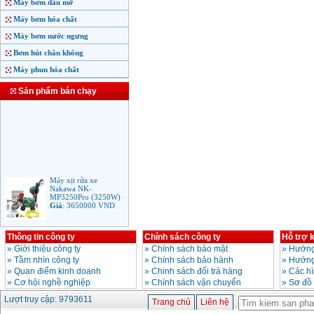
Máy bơm dầu mỡ
Máy bơm hóa chất
Máy bơm nước ngưng
Bơm hút chân không
Máy phun hóa chất
Sản phẩm bán chạy
Máy xịt rửa xe
Nakawa NK-
MP3250Pro (3250W)
Giá
:
3650000
VND
Thông tin công ty
Chính sách công ty
Hỗ trợ 
Máy phun rửa áp lực
cao Makita HW102
»
Giới thiệu công ty
»
Chính sách bảo mật
»
Hướng
(1.300W)
»
Tầm nhìn công ty
»
Chính sách bảo hành
»
Hướng
Giá
:
2250000
VND
»
Quan điểm kinh doanh
»
Chinh sách đổi trả hàng
»
Các h
»
Cơ hội nghề nghiệp
»
Chính sách vận chuyển
»
Sơ đồ
Máy xịt rửa áp lực cao
Lượt truy cập: 9793611
Trang chủ
Liên hệ
Bosch AQT 160
(2600W)