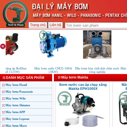
Trang chủ
Liên hệ
m tăng áp RollStar
Máy bơm nước CM32-160A
Đầu bơm bùn chất thải chăn nuôi
Máy r
30AE (125W)
(3KW)
công nghiệp
Máy bơm Makita
DANH MỤC SẢN PHẨM
Bơm nước cao áp chạy xăng
Má
Máy bơm Hanil
Makita EPH1000X
Máy bơm Panasonic
Máy bơm Wilo
Máy bơm Shimizu
Máy bơm APP
Máy bơm Lepono
Máy bơm Maro