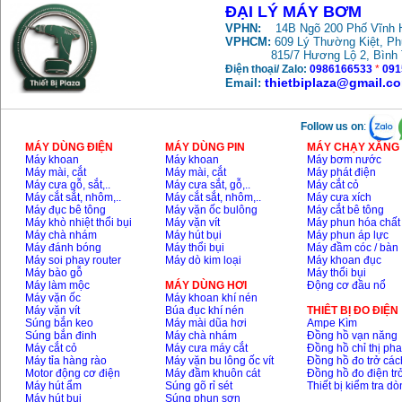
ĐẠI LÝ MÁY BƠM
Giá
:
12500000
VND
VPHN:
14B Ngõ 200 Phố Vĩnh H
VPHCM:
609 Lý Thường Kiệt, P
815/7 Hương Lộ 2, Bình
Máy bơm cấp thoát
nước đầu nổ Diesel
Điện thoại/ Zalo:
0986166533
*
091
D6-80
thietbiplaza@gmail.c
Email:
Giá
:
9500000
VND
Follow us on
:
Máy bơm nước CM40-
160A (4KW)
MÁY DÙNG ĐIỆN
MÁY DÙNG PIN
MÁY CHẠY XĂNG 
Giá
:
7500000
VND
Máy khoan
Máy khoan
Máy bơm nước
Máy mài, cắt
Máy mài, cắt
Máy phát điện
Máy cưa gỗ, sắt,..
Máy cưa sắt, gỗ,..
Máy cắt cỏ
Máy cắt sắt, nhôm,..
Máy cắt sắt, nhôm,..
Máy cưa xích
Máy phun rửa xe
Máy đục bê tông
Máy vặn ốc bulông
Máy cắt bê tông
Ergen EN6700 Eco
Máy khò nhiệt thổi bụi
Máy vặn vít
Máy phun hóa chất
(2600W)
Máy chà nhám
Máy hút bụi
Máy phun áp lực
Giá
:
1990000
VND
Máy đánh bóng
Máy thổi bụi
Máy đầm cóc / bàn
Máy soi phay router
Máy dò kim loại
Máy khoan đục
Máy bào gỗ
Máy thổi bụi
Máy bơm Văn Thể hút
Máy làm mộc
MÁY DÙNG HƠI
Động cơ đầu nổ
sâu đẩy xa
Máy vặn ốc
Máy khoan khí nén
Giá
:
2650000
VND
Máy vặn vít
Búa đục khí nén
THIÊT BỊ ĐO ĐIỆN
Súng bắn keo
Máy mài dũa hơi
Ampe Kìm
Súng bắn đinh
Máy chà nhám
Đồng hồ vạn năng
Máy cắt cỏ
Máy cưa máy cắt
Đồng hồ chỉ thị ph
Máy bơm nước CM32-
Máy tỉa hàng rào
Máy vặn bu lông ốc vít
Đồng hồ đo trở các
160A (3KW)
Motor động cơ điện
Máy đầm khuôn cát
Đồng hồ đo điện tr
Giá
:
6500000
VND
Máy hút ẩm
Súng gõ rỉ sét
Thiết bị kiểm tra d
Máy hút bụi
Súng phun sơn