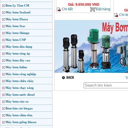
Giá
:
9.650.000
VND
Bơm Ly Tâm CM
Chi tiết
Đặt hàng
Gi
Máy bơm Sealand
Chi ti
Máy bơm Ebara
Máy bơm Stac
Máy bơm Shimge
Máy bơm CNP
Máy bơm dân dụng
Máy bơm tăng áp
Máy bơm đẩy cao
Máy bơm Inline
Máy bơm công nghiệp
T
Máy bơm chữa cháy
Máy bơm chạy xăng
Máy bơm nước diesel
Máy bơm rửa xe
Bơm bùn cát biogas
Máy bơm chìm tõm
Máy bơm giếng khoan