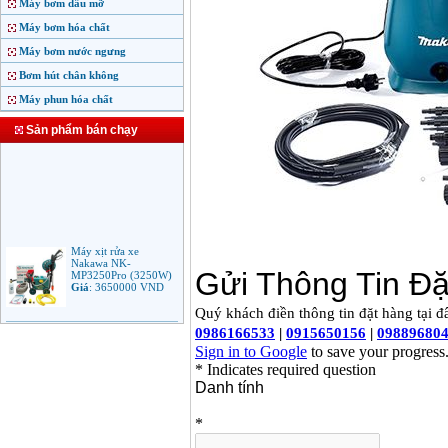
Máy bơm dầu mỡ
Máy bơm hóa chất
Máy bơm nước ngưng
Bơm hút chân không
Máy phun hóa chất
Sản phẩm bán chạy
Máy xịt rửa xe
Nakawa NK-
MP3250Pro (3250W)
Giá
:
3650000
VND
Máy phun rửa áp lực
cao Makita HW102
(1.300W)
Giá
:
2250000
VND
Máy xịt rửa áp lực cao
Bosch AQT 160
(2600W)
Giá
:
12500000
VND