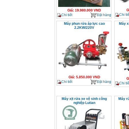
G
Giá
:
19.980.000
VND
Chi tiế
Chi tiết
Đặt hàng
Máy phun rửa áp lực cao
Máy x
2.2KW/220V
Giá
:
5.850.000
VND
G
Chi tiết
Đặt hàng
Chi tiế
Máy xịt rửa xe vệ sinh công
Máy r
nghiệp Lutian