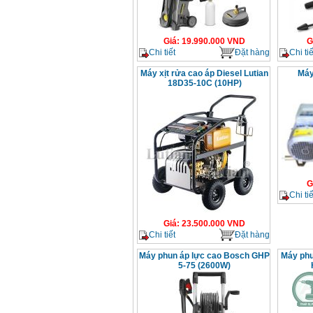
Giá
:
19.990.000
VND
G
Chi tiết
Đặt hàng
Chi tiế
Máy xịt rửa cao áp Diesel Lutian
Máy
18D35-10C (10HP)
G
Chi tiế
Giá
:
23.500.000
VND
Chi tiết
Đặt hàng
Máy phun áp lực cao Bosch GHP
Máy phu
5-75 (2600W)