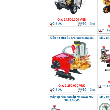
Giá
:
14.500.000
VND
Chi tiết
Đặt hàng
G
Chi tiế
Đầu xịt rửa áp lực cao Nakawa
Máy xịt
G
Giá
:
1.250.000
VND
Chi tiế
Chi tiết
Đặt hàng
Máy xịt rửa cao áp Nakawa NK-
Máy xịt
38 (1.5KW)