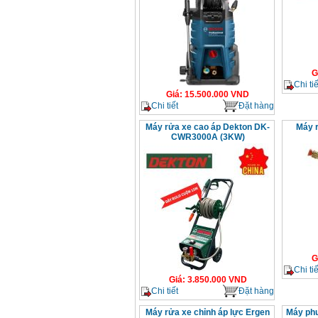
G
Chi tiế
Giá
:
15.500.000
VND
Chi tiết
Đặt hàng
Máy rửa xe cao áp Dekton DK-
Máy r
CWR3000A (3KW)
G
Chi tiế
Giá
:
3.850.000
VND
Chi tiết
Đặt hàng
Máy rửa xe chỉnh áp lực Ergen
Máy ph