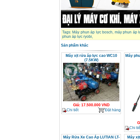
Máy rửa xe cao áp
Karcher HD 5/11 P
(2200W)
Giá
:
19990000
VND
Tags:
Máy phun áp lực bosch
,
máy phun áp l
Máy bơm hút giếng
phun áp lực ryobi
,
sâu Shimizu PC260
(750W)
Giá
:
2950000
VND
Sản phẩm khác
Máy xịt rửa áp lực cao WC10
Máy phu
(7.5KW)
Giá
:
17.500.000
VND
Chi tiết
Đặt hàng
G
Chi tiế
Máy Rửa Xe Cao Áp LUTIAN LT-
Máy xị