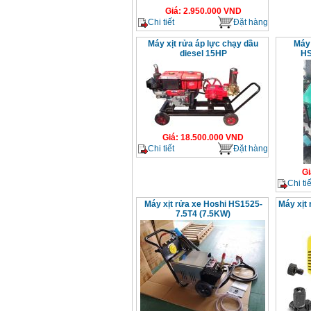
Giá
:
2.950.000
VND
Chi tiết
Đặt hàng
Máy xịt rửa áp lực chạy dầu
Máy 
diesel 15HP
HS
Giá
:
18.500.000
VND
Chi tiết
Đặt hàng
Gi
Chi tiế
Máy xịt rửa xe Hoshi HS1525-
Máy xịt
7.5T4 (7.5KW)