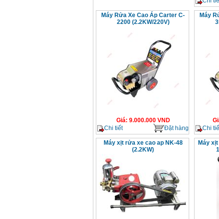
Chi tiế
Máy Rửa Xe Cao Áp Carter C-
Máy Rử
2200 (2.2KW/220V)
3
Giá
:
9.000.000
VND
Gi
Chi tiết
Đặt hàng
Chi tiế
Máy xịt rửa xe cao ap NK-48
Máy xịt
(2.2KW)