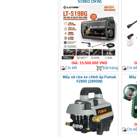
S19BG (3KW)
Giá
:
15.500.000
VND
G
Chi tiết
Đặt hàng
Chi tiế
Máy xịt rửa xe chỉnh áp Fumak
Máy 
F2800 (2800W)
G
Chi tiế