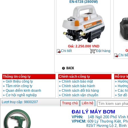
EN-6728 (2800W)
Giá
:
2.250.000
VND
G
Chi tiết
Đặt hàng
Chi tiế
Thông tin công ty
Chính sách công ty
Hỗ trợ 
»
Giới thiệu công ty
»
Chính sách bảo mật
»
Hướng
»
Tầm nhìn công ty
»
Chính sách bảo hành
»
Hướng
»
Quan điểm kinh doanh
»
Chinh sách đổi trả hàng
»
Các h
»
Cơ hội nghề nghiệp
»
Chính sách vận chuyển
»
Sơ đồ
Lượt truy cập: 9800207
Trang chủ
Liên hệ
ĐẠI LÝ MÁY BƠM
VPHN:
14B Ngõ 200 Phố Vĩnh H
VPHCM:
609 Lý Thường Kiệt, P
815/7 Hương Lộ 2, Bình