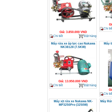
G
Chi tiế
Giá
:
3.850.000
VND
Chi tiết
Đặt hàng
Máy rửa xe áp lực cao Nakawa
Máy t
NK38128 (7.5KW)
Giá
:
13.950.000
VND
Chi tiết
Đặt hàng
Gi
Chi tiế
Máy xịt rửa xe Nakawa NK-
Máy Rử
MP3250Pro (3250W)