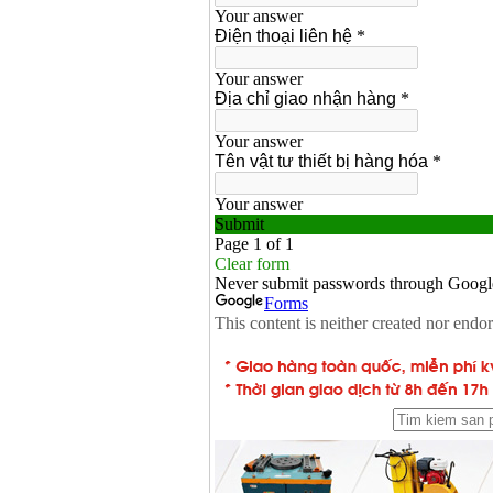
Máy bơm cấp thoát
nước đầu nổ Diesel
D6-80
Giá
:
9500000
VND
Máy bơm nước CM40-
160A (4KW)
Giá
:
7500000
VND
Máy phun rửa xe
Ergen EN6700 Eco
(2600W)
Giá
:
1990000
VND
Máy bơm Văn Thể hút
sâu đẩy xa
Giá
:
2650000
VND
Máy bơm nước CM32-
160A (3KW)
Giá
:
6500000
VND