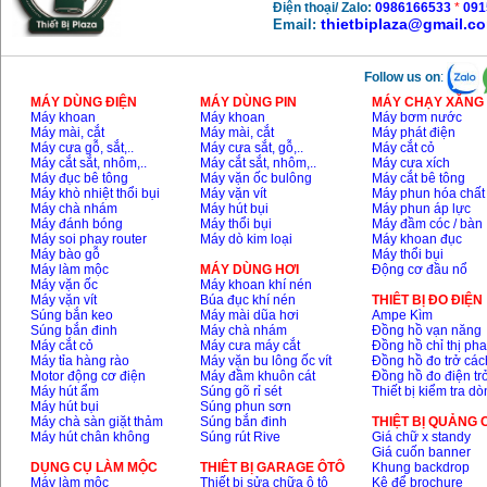
Điện thoại/ Zalo:
0986166533
*
091
thietbiplaza@gmail.c
Email:
Follow us on
:
MÁY DÙNG ĐIỆN
MÁY DÙNG PIN
MÁY CHẠY XĂNG 
Máy khoan
Máy khoan
Máy bơm nước
Máy mài, cắt
Máy mài, cắt
Máy phát điện
Máy cưa gỗ, sắt,..
Máy cưa sắt, gỗ,..
Máy cắt cỏ
Máy cắt sắt, nhôm,..
Máy cắt sắt, nhôm,..
Máy cưa xích
Máy đục bê tông
Máy vặn ốc bulông
Máy cắt bê tông
Máy khò nhiệt thổi bụi
Máy vặn vít
Máy phun hóa chất
Máy chà nhám
Máy hút bụi
Máy phun áp lực
Máy đánh bóng
Máy thổi bụi
Máy đầm cóc / bàn
Máy soi phay router
Máy dò kim loại
Máy khoan đục
Máy bào gỗ
Máy thổi bụi
Máy làm mộc
MÁY DÙNG HƠI
Động cơ đầu nổ
Máy vặn ốc
Máy khoan khí nén
Máy vặn vít
Búa đục khí nén
THIÊT BỊ ĐO ĐIỆN
Súng bắn keo
Máy mài dũa hơi
Ampe Kìm
Súng bắn đinh
Máy chà nhám
Đồng hồ vạn năng
Máy cắt cỏ
Máy cưa máy cắt
Đồng hồ chỉ thị ph
Máy tỉa hàng rào
Máy vặn bu lông ốc vít
Đồng hồ đo trở các
Motor động cơ điện
Máy đầm khuôn cát
Đồng hồ đo điện tr
Máy hút ẩm
Súng gõ rỉ sét
Thiết bị kiểm tra d
Máy hút bụi
Súng phun sơn
Máy chà sàn giặt thảm
Súng bắn đinh
THIỆT BỊ QUẢNG
Máy hút chân không
Súng rút Rive
Giá chữ x standy
Giá cuốn banner
DỤNG CỤ LÀM MỘC
THIÊT BỊ GARAGE ÔTÔ
Khung backdrop
Máy làm mộc
Thiết bị sửa chữa ô tô
Kệ để brochure