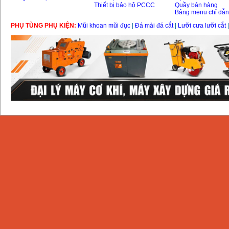
Thiết bị bảo hộ PCCC
Quầy bán hàng
Bảng menu chỉ dẫ
PHỤ TÙNG PHỤ KIỆN:
Mũi khoan mũi đục
|
Đá mài đá cắt
|
Lưỡi cưa lưỡi cắt