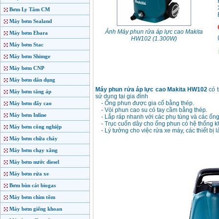
Bơm Ly Tâm CM
Máy bơm Sealand
Ảnh Máy phun rửa áp lực cao Makita
Máy bơm Ebara
HW102 (1.300W)
Máy bơm Stac
Máy bơm Shimge
Máy bơm CNP
Máy bơm dân dụng
Máy phun rửa áp lực cao Makita HW102
có t
Máy bơm tăng áp
sử dụng tại gia đình
- Ống phun được gia cố bằng thép.
Máy bơm đẩy cao
- Vòi phun cao su có tay cầm bằng thép.
Máy bơm Inline
- Lắp ráp nhanh với các phụ tùng và các ống
- Trục cuốn dây cho ống phun có hệ thống k
Máy bơm công nghiệp
- Lý tưởng cho việc rửa xe máy, các thiết bị
Máy bơm chữa cháy
Máy bơm chạy xăng
Máy bơm nước diesel
Máy bơm rửa xe
Bơm bùn cát biogas
Máy bơm chìm tõm
Máy bơm giếng khoan