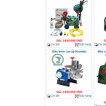
Giá
:
3.650.000
VND
G
Chi tiết
Đặt hàng
Chi tiế
Đầu bơm cao áp Hyundai
Máy x
Giá
:
2.950.000
VND
Chi tiết
Đặt hàng
G