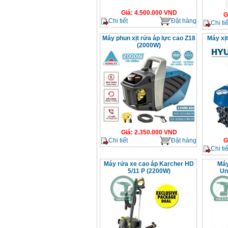
Giá
:
4.500.000
VND
G
Chi tiết
Đặt hàng
Chi tiế
Máy phun xịt rửa áp lực cao Z18
Máy xị
(2000W)
Giá
:
2.350.000
VND
Chi tiết
Đặt hàng
G
Chi tiế
Máy rửa xe cao áp Karcher HD
Máy
5/11 P (2200W)
Un