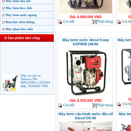
Máy bơm dầu mỡ
Máy bơm hóa chất
Máy bơm nước ngưng
Giá
:
6.900.000
VND
G
Chi tiết
Đặt hàng
Chi ti
Bơm hút chân không
Máy phun hóa chất
Sản phẩm bán chạy
Máy bơm nước diesel Koop
Máy bơ
KDP80B (4KW)
Máy xịt rửa xe
Nakawa NK-
MP3250Pro (3250W)
Giá
:
3650000
VND
Máy phun rửa áp lực
G
Giá
:
8.500.000
VND
cao Makita HW102
Chi ti
Chi tiết
Đặt hàng
(1.300W)
Giá
:
2250000
VND
Máy bơm cấp thoát nước đầu nổ
Máy bơ
Diesel D6-80
Máy xịt rửa áp lực cao
Bosch AQT 160
(2600W)