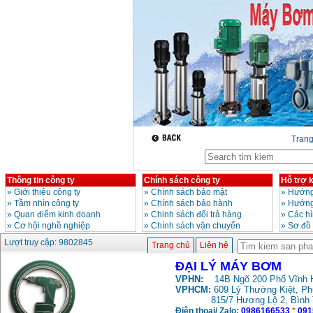
Máy rửa xe cao áp
Karcher HD 5/11 P
(2200W)
Giá
:
19990000
VND
Máy bơm hút giếng
sâu Shimizu PC260
(750W)
Giá
:
2950000
VND
Tran
Thông tin công ty
Chính sách công ty
Hỗ trợ 
»
Giới thiệu công ty
»
Chính sách bảo mật
»
Hướng
»
Tầm nhìn công ty
»
Chính sách bảo hành
»
Hướng
»
Quan điểm kinh doanh
»
Chinh sách đổi trả hàng
»
Các h
»
Cơ hội nghề nghiệp
»
Chính sách vận chuyển
»
Sơ đồ
Lượt truy cập: 9802845
Trang chủ
Liên hệ
ĐẠI LÝ MÁY BƠM
VPHN:
14B Ngõ 200 Phố Vĩnh H
VPHCM:
609 Lý Thường Kiệt, P
815/7 Hương Lộ 2, Bình
Điện thoại/ Zalo:
0986166533
*
091