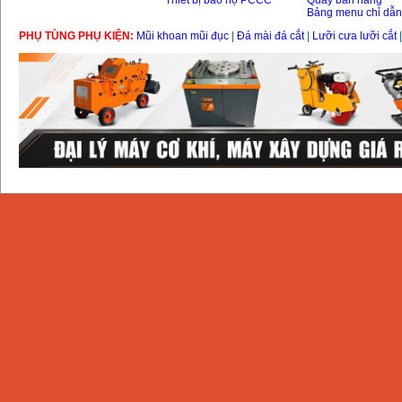
Thiết bị bảo hộ PCCC
Quầy bán hàng
Bảng menu chỉ dẫ
PHỤ TÙNG PHỤ KIỆN:
Mũi khoan mũi đục
|
Đá mài đá cắt
|
Lưỡi cưa lưỡi cắt