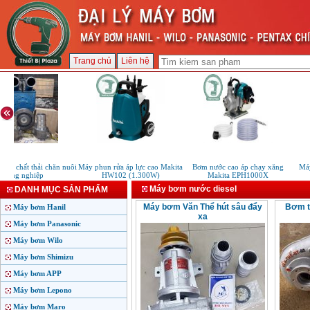
Trang chủ
Liên hệ
ùn chất thải chăn nuôi
Máy phun rửa áp lực cao Makita
Bơm nước cao áp chạy xăng
Máy
công nghiệp
HW102 (1.300W)
Makita EPH1000X
Máy bơm nước diesel
DANH MỤC SẢN PHẨM
Máy bơm Văn Thể hút sâu đẩy
Bơm t
Máy bơm Hanil
xa
Máy bơm Panasonic
Máy bơm Wilo
Máy bơm Shimizu
Máy bơm APP
Máy bơm Lepono
Máy bơm Maro