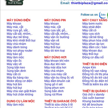
thietbiplaza@gmail.c
Email:
Follow us on
:
MÁY DÙNG ĐIỆN
MÁY DÙNG PIN
MÁY CHẠY XĂNG 
Máy khoan
Máy khoan
Máy bơm nước
Máy mài, cắt
Máy mài, cắt
Máy phát điện
Máy cưa gỗ, sắt,..
Máy cưa sắt, gỗ,..
Máy cắt cỏ
Máy cắt sắt, nhôm,..
Máy cắt sắt, nhôm,..
Máy cưa xích
Máy đục bê tông
Máy vặn ốc bulông
Máy cắt bê tông
Máy khò nhiệt thổi bụi
Máy vặn vít
Máy phun hóa chất
Máy chà nhám
Máy hút bụi
Máy phun áp lực
Máy đánh bóng
Máy thổi bụi
Máy đầm cóc / bàn
Máy soi phay router
Máy dò kim loại
Máy khoan đục
Máy bào gỗ
Máy thổi bụi
Máy làm mộc
MÁY DÙNG HƠI
Động cơ đầu nổ
Máy vặn ốc
Máy khoan khí nén
Máy vặn vít
Búa đục khí nén
THIÊT BỊ ĐO ĐIỆN
Súng bắn keo
Máy mài dũa hơi
Ampe Kìm
Súng bắn đinh
Máy chà nhám
Đồng hồ vạn năng
Máy cắt cỏ
Máy cưa máy cắt
Đồng hồ chỉ thị ph
Máy tỉa hàng rào
Máy vặn bu lông ốc vít
Đồng hồ đo trở các
Motor động cơ điện
Máy đầm khuôn cát
Đồng hồ đo điện tr
Máy hút ẩm
Súng gõ rỉ sét
Thiết bị kiểm tra d
Máy hút bụi
Súng phun sơn
Máy chà sàn giặt thảm
Súng bắn đinh
THIỆT BỊ QUẢNG
Máy hút chân không
Súng rút Rive
Giá chữ x standy
Giá cuốn banner
DỤNG CỤ LÀM MỘC
THIÊT BỊ GARAGE ÔTÔ
Khung backdrop
Máy làm mộc
Thiết bị sửa chữa ô tô
Kệ để brochure