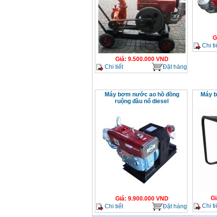
Giá
:
12500000
VND
Máy bơm cấp thoát
nước đầu nổ Diesel
G
D6-80
Chi ti
Giá
:
9500000
VND
Giá
:
9.500.000
VND
Chi tiết
Đặt hàng
Máy bơm nước CM40-
160A (4KW)
Giá
:
7500000
VND
Máy bơm nước ao hồ đồng
Máy b
ruộng đầu nổ diesel
Máy phun rửa xe
Ergen EN6700 Eco
(2600W)
Giá
:
1990000
VND
Máy bơm Văn Thể hút
sâu đẩy xa
Giá
:
2650000
VND
Máy bơm nước CM32-
Gi
Giá
:
9.900.000
VND
160A (3KW)
Giá
:
6500000
VND
Chi ti
Chi tiết
Đặt hàng