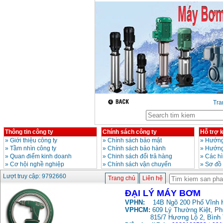
Máy rửa xe cao áp
Karcher HD 5/11 P
(2200W)
Giá
:
19990000
VND
Máy bơm hút giếng
sâu Shimizu PC260
(750W)
Giá
:
2950000
VND
Tr
Thông tin công ty
Chính sách công ty
Hỗ trợ 
»
Giới thiệu công ty
»
Chính sách bảo mật
»
Hướng
»
Tầm nhìn công ty
»
Chính sách bảo hành
»
Hướng
»
Quan điểm kinh doanh
»
Chinh sách đổi trả hàng
»
Các h
»
Cơ hội nghề nghiệp
»
Chính sách vận chuyển
»
Sơ đồ
Lượt truy cập: 9792660
Trang chủ
Liên hệ
ĐẠI LÝ MÁY BƠM
VPHN:
14B Ngõ 200 Phố Vĩnh H
VPHCM:
609 Lý Thường Kiệt, P
815/7 Hương Lộ 2, Bình