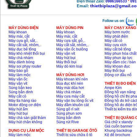
Điện thoại/ Zalo:
0986166533
*
091
thietbiplaza@gmail.c
Email:
Follow us on
:
MÁY DÙNG ĐIỆN
MÁY DÙNG PIN
MÁY CHẠY XĂNG 
Máy khoan
Máy khoan
Máy bơm nước
Máy mài, cắt
Máy mài, cắt
Máy phát điện
Máy cưa gỗ, sắt,..
Máy cưa sắt, gỗ,..
Máy cắt cỏ
Máy cắt sắt, nhôm,..
Máy cắt sắt, nhôm,..
Máy cưa xích
Máy đục bê tông
Máy vặn ốc bulông
Máy cắt bê tông
Máy khò nhiệt thổi bụi
Máy vặn vít
Máy phun hóa chất
Máy chà nhám
Máy hút bụi
Máy phun áp lực
Máy đánh bóng
Máy thổi bụi
Máy đầm cóc / bàn
Máy soi phay router
Máy dò kim loại
Máy khoan đục
Máy bào gỗ
Máy thổi bụi
Máy làm mộc
MÁY DÙNG HƠI
Động cơ đầu nổ
Máy vặn ốc
Máy khoan khí nén
Máy vặn vít
Búa đục khí nén
THIÊT BỊ ĐO ĐIỆN
Súng bắn keo
Máy mài dũa hơi
Ampe Kìm
Súng bắn đinh
Máy chà nhám
Đồng hồ vạn năng
Máy cắt cỏ
Máy cưa máy cắt
Đồng hồ chỉ thị ph
Máy tỉa hàng rào
Máy vặn bu lông ốc vít
Đồng hồ đo trở các
Motor động cơ điện
Máy đầm khuôn cát
Đồng hồ đo điện tr
Máy hút ẩm
Súng gõ rỉ sét
Thiết bị kiểm tra d
Máy hút bụi
Súng phun sơn
Máy chà sàn giặt thảm
Súng bắn đinh
THIỆT BỊ QUẢNG
Máy hút chân không
Súng rút Rive
Giá chữ x standy
Giá cuốn banner
DỤNG CỤ LÀM MỘC
THIÊT BỊ GARAGE ÔTÔ
Khung backdrop
Máy làm mộc
Thiết bị sửa chữa ô tô
Kệ để brochure