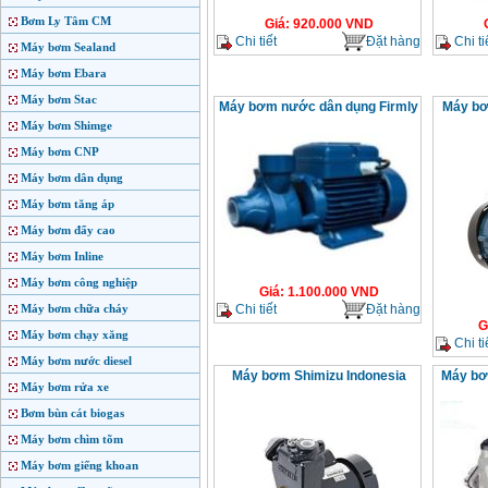
Bơm Ly Tâm CM
Giá
:
920.000
VND
Chi tiết
Đặt hàng
Chi ti
Máy bơm Sealand
Máy bơm Ebara
Máy bơm Stac
Máy bơm nước dân dụng Firmly
Máy bơ
Máy bơm Shimge
Máy bơm CNP
Máy bơm dân dụng
Máy bơm tăng áp
Máy bơm đẩy cao
Máy bơm Inline
Máy bơm công nghiệp
Giá
:
1.100.000
VND
Chi tiết
Đặt hàng
Máy bơm chữa cháy
G
Máy bơm chạy xăng
Chi ti
Máy bơm nước diesel
Máy bơm Shimizu Indonesia
Máy bơ
Máy bơm rửa xe
Bơm bùn cát biogas
Máy bơm chìm tõm
Máy bơm giếng khoan