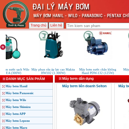
Trang chủ
Liên hệ
chìm nước sạch Wilo
Máy phun rửa áp lực cao Makita
Máy bơm nước chân không
Máy
300EA (300W)
HW102 (1.300W)
Hanil PDW-132 (125W)
Máy bơm dân dụng
DANH MỤC SẢN PHẨM
Máy bơm liên doanh Selton
Máy b
Máy bơm Hanil
Máy bơm Panasonic
Máy bơm Wilo
Máy bơm Shimizu
Máy bơm APP
Máy bơm Lepono
Máy bơm Maro