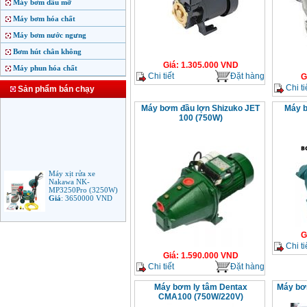
Máy bơm dầu mỡ
Máy bơm hóa chất
Máy bơm nước ngưng
Bơm hút chân không
Giá
:
1.305.000
VND
Máy phun hóa chất
Chi tiết
Đặt hàng
G
Chi ti
Sản phẩm bán chạy
Máy bơm đầu lợn Shizuko JET
Máy 
100 (750W)
Máy xịt rửa xe
Nakawa NK-
MP3250Pro (3250W)
Giá
:
3650000
VND
Máy phun rửa áp lực
G
cao Makita HW102
(1.300W)
Chi ti
Giá
:
2250000
VND
Giá
:
1.590.000
VND
Chi tiết
Đặt hàng
Máy xịt rửa áp lực cao
Máy bơm ly tâm Dentax
Máy bơ
Bosch AQT 160
CMA100 (750W/220V)
(2600W)