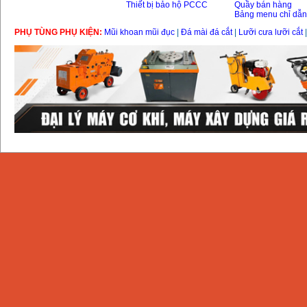
Thiết bị bảo hộ PCCC
Quầy bán hàng
Bảng menu chỉ dẫ
PHỤ TÙNG PHỤ KIỆN:
Mũi khoan mũi đục
|
Đá mài đá cắt
|
Lưỡi cưa lưỡi cắt