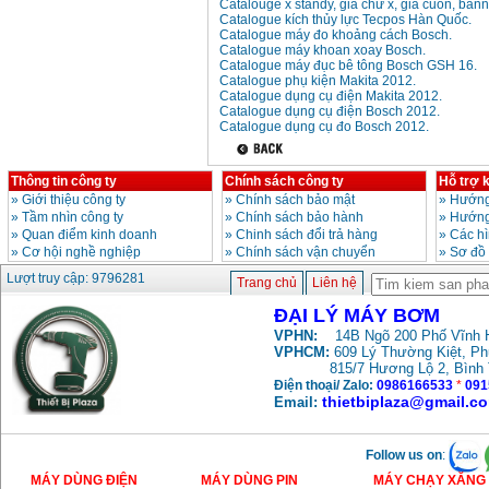
Catalouge x standy, giá chữ x, giá cuốn, ban
Catalogue kích thủy lực Tecpos Hàn Quốc.
Catalogue máy đo khoảng cách Bosch.
Catalogue máy khoan xoay Bosch.
Máy bơm cấp thoát
Catalogue máy đục bê tông Bosch GSH 16.
nước đầu nổ Diesel
D6-80
Catalogue phụ kiện Makita 2012.
Giá
:
9500000
VND
Catalogue dụng cụ điện Makita 2012.
Catalogue dụng cụ điện Bosch 2012.
Catalogue dụng cụ đo Bosch 2012.
Máy bơm nước CM40-
160A (4KW)
Giá
:
7500000
VND
Thông tin công ty
Chính sách công ty
Hỗ trợ 
»
Giới thiệu công ty
»
Chính sách bảo mật
»
Hướng
»
Tầm nhìn công ty
»
Chính sách bảo hành
»
Hướng
»
Quan điểm kinh doanh
»
Chinh sách đổi trả hàng
»
Các h
Máy phun rửa xe
»
Cơ hội nghề nghiệp
»
Chính sách vận chuyển
»
Sơ đồ
Ergen EN6700 Eco
(2600W)
Lượt truy cập: 9796281
Giá
:
1990000
VND
Trang chủ
Liên hệ
ĐẠI LÝ MÁY BƠM
Máy bơm Văn Thể hút
VPHN:
14B Ngõ 200 Phố Vĩnh H
sâu đẩy xa
VPHCM:
609 Lý Thường Kiệt, P
Giá
:
2650000
VND
815/7 Hương Lộ 2, Bình
Điện thoại/ Zalo:
0986166533
*
091
thietbiplaza@gmail.c
Email:
Máy bơm nước CM32-
160A (3KW)
Giá
:
6500000
VND
Follow us on
:
MÁY DÙNG ĐIỆN
MÁY DÙNG PIN
MÁY CHẠY XĂNG 