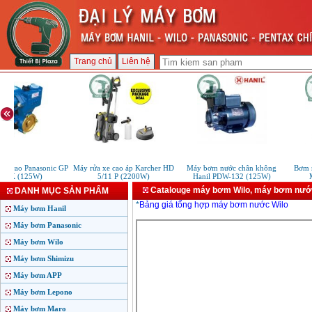
Trang chủ
Liên hệ
y cao Panasonic GP
Máy rửa xe cao áp Karcher HD
Máy bơm nước chân không
Bơm n
JXK (125W)
5/11 P (2200W)
Hanil PDW-132 (125W)
M
Catalouge máy bơm Wilo, máy bơm nướ
DANH MỤC SẢN PHẨM
*
Bảng giá tổng hợp máy bơm nước Wilo
Máy bơm Hanil
Máy bơm Panasonic
Máy bơm Wilo
Máy bơm Shimizu
Máy bơm APP
Máy bơm Lepono
Máy bơm Maro