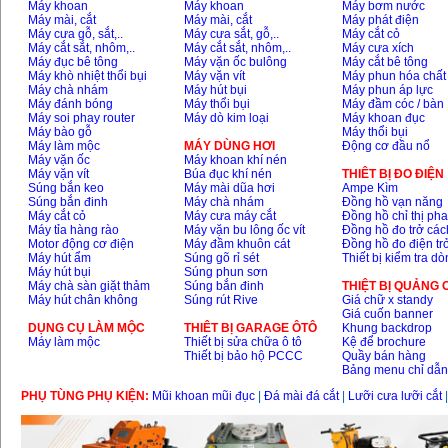
Máy khoan
Máy khoan
Máy bơm nước
Máy mài, cắt
Máy mài, cắt
Máy phát điện
Máy rửa xe cao áp
Máy cưa gỗ, sắt,..
Máy cưa sắt, gỗ,..
Máy cắt cỏ
Karcher HD 5/11 P
Máy cắt sắt, nhôm,..
Máy cắt sắt, nhôm,..
Máy cưa xích
(2200W)
Máy đục bê tông
Máy vặn ốc bulông
Máy cắt bê tông
Giá
:
19990000
VND
Máy khò nhiệt thổi bụi
Máy vặn vít
Máy phun hóa chất
Máy chà nhám
Máy hút bụi
Máy phun áp lực
Máy đánh bóng
Máy thổi bụi
Máy đầm cóc / bàn
Máy bơm hút giếng
Máy soi phay router
Máy dò kim loại
Máy khoan đục
sâu Shimizu PC260
Máy bào gỗ
Máy thổi bụi
(750W)
Máy làm mộc
MÁY DÙNG HƠI
Động cơ đầu nổ
Giá
:
2950000
VND
Máy vặn ốc
Máy khoan khí nén
Máy vặn vít
Búa đục khí nén
THIÊT BỊ ĐO ĐIỆN
Súng bắn keo
Máy mài dũa hơi
Ampe Kìm
Súng bắn đinh
Máy chà nhám
Đồng hồ vạn năng
Máy cắt cỏ
Máy cưa máy cắt
Đồng hồ chỉ thị ph
Máy tỉa hàng rào
Máy vặn bu lông ốc vít
Đồng hồ đo trở các
Motor động cơ điện
Máy đầm khuôn cát
Đồng hồ đo điện tr
Máy hút ẩm
Súng gõ rỉ sét
Thiết bị kiểm tra d
Máy hút bụi
Súng phun sơn
Máy chà sàn giặt thảm
Súng bắn đinh
THIỆT BỊ QUẢNG
Máy hút chân không
Súng rút Rive
Giá chữ x standy
Giá cuốn banner
DỤNG CỤ LÀM MỘC
THIÊT BỊ GARAGE ÔTÔ
Khung backdrop
Máy làm mộc
Thiết bị sửa chữa ô tô
Kệ để brochure
Thiết bị bảo hộ PCCC
Quầy bán hàng
Bảng menu chỉ dẫ
PHỤ TÙNG PHỤ KIỆN:
Mũi khoan mũi đục
|
Đá mài đá cắt
|
Lưỡi cưa lưỡi cắt