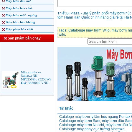
Máy bơm dầu mỡ
Máy bơm hóa chất
Thiết Bị Plaza - đại lý phân phối máy bơm h
Máy bơm nước ngưng
tõm Hanil Hàn Quốc chính hãng giá rẻ tại Hà N
Bơm hút chân không
Máy phun hóa chất
Tags:
Catalouge máy bơm Wilo
,
máy bơm nư
wilo
,
Sản phẩm bán chạy
Máy xịt rửa xe
Nakawa NK-
MP3250Pro (3250W)
Giá
:
3650000
VND
Máy phun rửa áp lực
cao Makita HW102
(1.300W)
Giá
:
2250000
VND
Tin khác
Cataloge máy bơm ly tâm trục ngang Pentax
Catalouge máy bơm Saer, máy bơm dầu Saer i
Máy xịt rửa áp lực cao
Catalouge máy bơm Nocchi, máy bơm dầu Noc
Bosch AQT 160
(2600W)
Catalouge máy phay đục tường Macroza.
Giá
:
12500000
VND