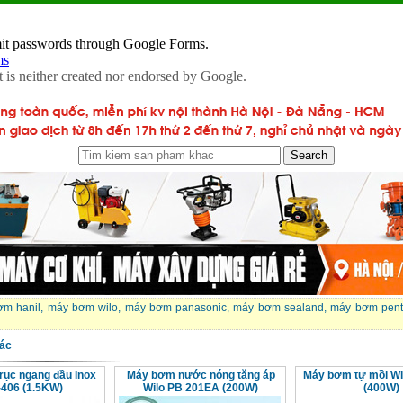
ơm hanil
,
máy bơm wilo
,
máy bơm panasonic
,
máy bơm sealand
,
máy bơm pent
ác
rục ngang đầu Inox
Máy bơm nước nóng tăng áp
Máy bơm tự mồi Wi
406 (1.5KW)
Wilo PB 201EA (200W)
(400W)