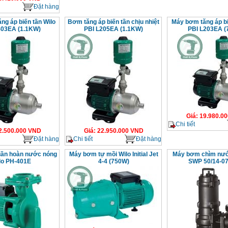
Đặt hàng
ng áp biến tần Wilo
Bơm tăng áp biến tần chịu nhiệt
Máy bơm tăng áp bi
403EA (1.1KW)
PBI L205EA (1.1KW)
PBI L203EA (
Giá
:
19.980.00
Chi tiết
2.500.000
VND
Giá
:
22.950.000
VND
Đặt hàng
Chi tiết
Đặt hàng
̀n hoàn nước nóng
Máy bơm tự mồi Wilo Initial Jet
Máy bơm chìm nước
lo PH-401E
4-4 (750W)
SWP 50/14-07