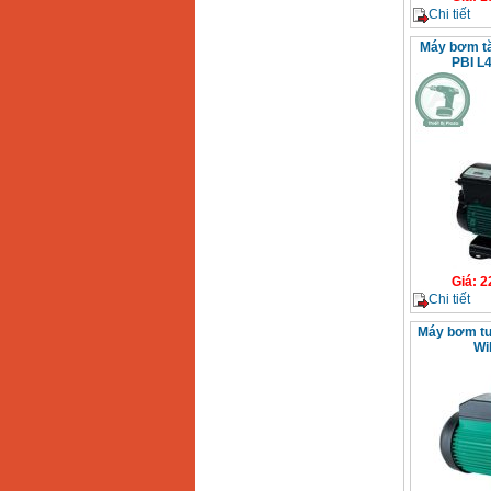
Chi tiết
Máy bơm tă
PBI L
Giá
:
2
Chi tiết
Máy bơm tuâ
Wi