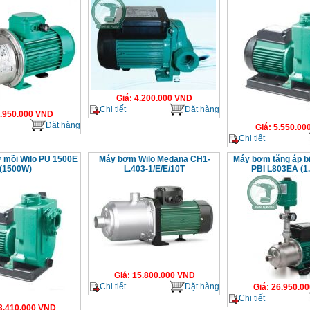
Giá
:
4.200.000
VND
Chi tiết
Đặt hàng
.950.000
VND
Đặt hàng
Giá
:
5.550.00
Chi tiết
 mồi Wilo PU 1500E
Máy bơm Wilo Medana CH1-
Máy bơm tăng áp bi
(1500W)
L.403-1/E/E/10T
PBI L803EA (1
Giá
:
15.800.000
VND
Chi tiết
Đặt hàng
Giá
:
26.950.00
Chi tiết
3.410.000
VND