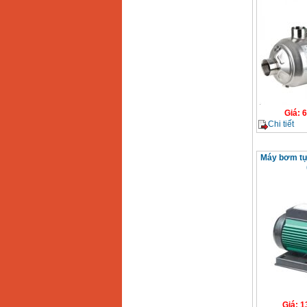
Giá
:
6
Chi tiết
Máy bơm tự
Giá
:
1