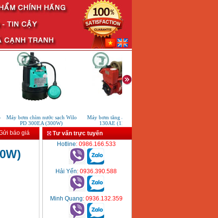
Máy bơm chìm nước sạch Wilo
Máy bơm tăng áp RollStar
Đầu bơm bùn chất thải chăn 
PD 300EA (300W)
130AE (125W)
công nghiệp
ửi báo giá
Tư vấn trực tuyến
Hotline
: 0986.166.533
50W)
Hải Yến
: 0936.390.588
Minh Quang
: 0936.132.359