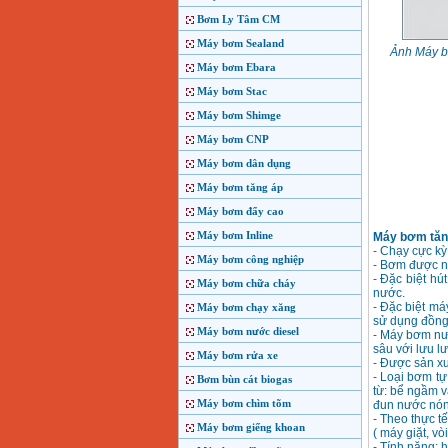
Bơm Ly Tâm CM
Máy bơm Sealand
Ảnh Máy b
Máy bơm Ebara
Máy bơm Stac
Máy bơm Shimge
Máy bơm CNP
Máy bơm dân dụng
Máy bơm tăng áp
Máy bơm đẩy cao
Máy bơm Inline
Máy bơm tăng
- Chạy cực kỳ
Máy bơm công nghiệp
- Bơm được n
- Đặc biệt hú
Máy bơm chữa cháy
nước.
- Đặc biệt má
Máy bơm chạy xăng
sử dụng đồng 
Máy bơm nước diesel
- Máy bơm nướ
sâu với lưu l
Máy bơm rửa xe
- Được sản xu
- Loại bơm tự
Bơm bùn cát biogas
từ: bể ngầm v
Máy bơm chìm tõm
đun nước nóng 
- Theo thực t
Máy bơm giếng khoan
( máy giặt, vòi 
- Tính năng: 