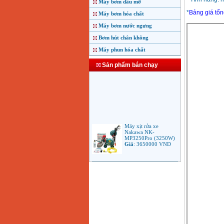
Máy bơm dầu mỡ
*
Bảng giá tổ
Máy bơm hóa chất
Máy bơm nước ngưng
Bơm hút chân không
Máy phun hóa chất
Sản phẩm bán chạy
Máy xịt rửa xe
Nakawa NK-
MP3250Pro (3250W)
Giá
:
3650000
VND
Máy phun rửa áp lực
cao Makita HW102
(1.300W)
Giá
:
2250000
VND
Máy xịt rửa áp lực cao
Bosch AQT 160
(2600W)
Giá
:
12500000
VND