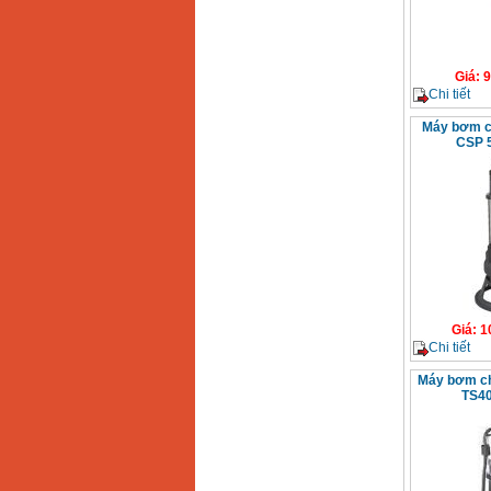
Giá
:
9
Chi tiết
Máy bơm ch
CSP 5
Giá
:
1
Chi tiết
Máy bơm ch
TS40