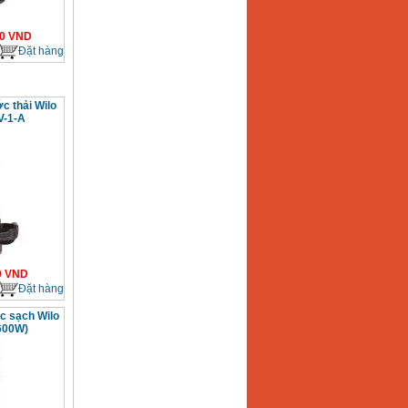
0
VND
Đặt hàng
 thải Wilo
V-1-A
0
VND
Đặt hàng
 sạch Wilo
600W)