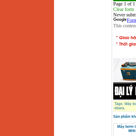
Máy rửa xe cao áp
Karcher HD 5/11 P
(2200W)
Giá
:
19990000
VND
Máy bơm hút giếng
sâu Shimizu PC260
(750W)
Giá
:
2950000
VND
Tags:
Máy b
ebara
,
Sản phẩm kh
Máy bơm t
MHI-