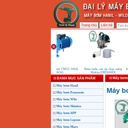
Trang chủ
Liên hệ
Máy bơm nước CM32-160A
Bơm nước cao áp chạy xăng
Máy
(3KW)
Makita EPH1000X
Máy bơm 
DANH MỤC SẢN PHẨM
Máy bơm Hanil
Máy bơ
Máy bơm Panasonic
Máy bơm Wilo
Máy bơm Shimizu
Máy bơm APP
Máy bơm Lepono
Máy bơm Maro