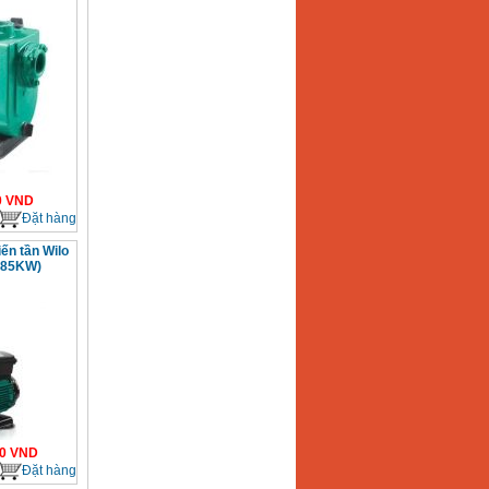
0
VND
Đặt hàng
ến tần Wilo
.85KW)
0
VND
Đặt hàng