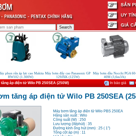
 phun rửa áp lực cao Makita
Máy bơm đẩy cao Panasonic GP
Máy bơm dầu Nocchi PGA 60-
HW102 (1.300W)
129JXK (125W)
40M (3,6m3/h)
tăng áp điện tử Wilo PB 250SEA (250W)
In báo giá
G
m tăng áp điện tử Wilo PB 250SEA (2
Máy bơm tăng áp điện tử Wilo PBS 250EA
Hãng sản xuất : Wilo
Công suất (W) : 250
Lưu lượng (lít/phút) : 35
Đường kính ống hút (mm) : 25 ( 1")
Tổng cột áp (m) : 11