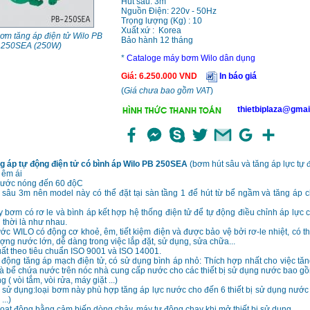
Hút sâu: 3m
Nguồn Điện: 220v - 50Hz
Trọng lượng (Kg) : 10
Xuất xứ : Korea
ơm tăng áp điện tử Wilo PB
Bảo hành 12 tháng
250SEA (250W)
*
Cataloge máy bơm Wilo dân dụng
Giá
:
6.250.000
VND
In báo giá
(
Giá chưa bao gồm VAT
)
thietbiplaza@gmai
 áp tự động điện tử có bình áp Wilo PB 250SEA
(bơm hút sâu và tăng áp lực tự 
 êm ái
ước nóng đến 60 độC
t sâu 3m nên model này có thể đặt tại sàn tầng 1 để hút từ bể ngầm và tăng áp ch
y bơm có rơ le và bình áp kết hợp hệ thống điện tử để tự động điều chỉnh áp lực ch
thời là như nhau.
c WILO có động cơ khoẻ, êm, tiết kiệm điện và được bảo vệ bởi rơ-le nhiệt, có th
ượng nước lớn, dễ dàng trong việc lắp đặt, sử dụng, sửa chữa...
ất theo tiêu chuẩn ISO 9001 và ISO 14001.
 động tăng áp mạch điện tử, có sử dụng bình áp nhỏ: Thích hợp nhất cho việc tă
à bể chứa nước trên nóc nhà cung cấp nước cho các thiết bị sử dụng nước bao g
( vòi tắm, vòi rửa, máy giặt ...)
ế sử dụng:loại bơm này phù hợp tăng áp lực nước cho đến 6 thiết bị sử dụng nước 
...)
hoạt động bằng cảm biến dòng chảy, máy tự động chạy khi mở thiết bị sử dụng.