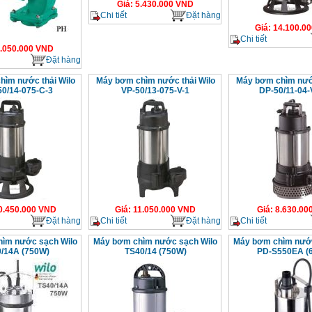
Giá
:
5.430.000
VND
Chi tiết
Đặt hàng
Giá
:
14.100.00
Chi tiết
.050.000
VND
Đặt hàng
ìm nước thải Wilo
Máy bơm chìm nước thải Wilo
Máy bơm chìm nước
0/14-075-C-3
VP-50/13-075-V-1
DP-50/11-04-
0.450.000
VND
Giá
:
11.050.000
VND
Giá
:
8.630.00
Đặt hàng
Chi tiết
Đặt hàng
Chi tiết
ìm nước sạch Wilo
Máy bơm chìm nước sạch Wilo
Máy bơm chìm nước
/14A (750W)
TS40/14 (750W)
PD-S550EA (