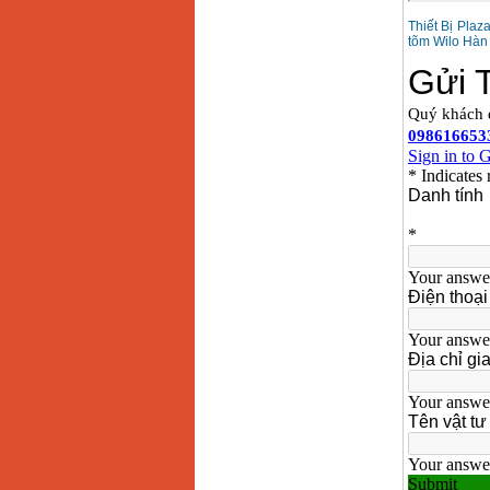
Thiết Bị Pla
tõm Wilo Hàn 
Máy bơm cấp thoát
nước đầu nổ Diesel
D6-80
Giá
:
9500000
VND
Máy bơm nước CM40-
160A (4KW)
Giá
:
7500000
VND
Máy phun rửa xe
Ergen EN6700 Eco
(2600W)
Giá
:
1990000
VND
Máy bơm Văn Thể hút
sâu đẩy xa
Giá
:
2650000
VND
Máy bơm nước CM32-
160A (3KW)
Giá
:
6500000
VND