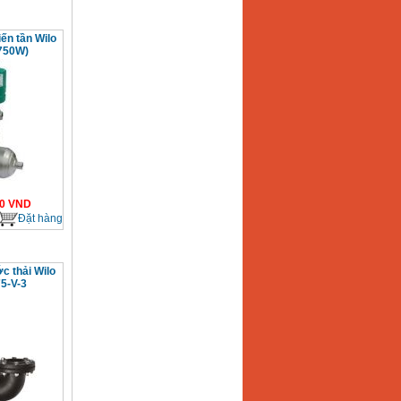
ến tần Wilo
750W)
0
VND
Đặt hàng
 thải Wilo
5-V-3