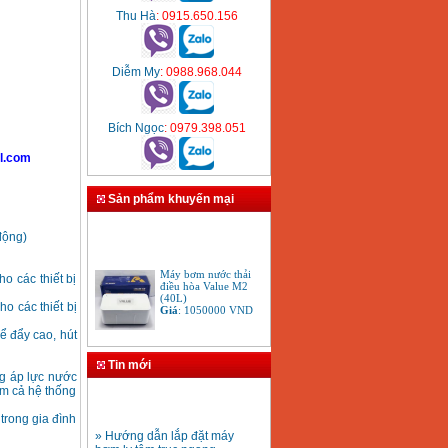
Thu Hà
: 0915.650.156
Diễm My
: 0988.968.044
Bích Ngọc
: 0979.398.051
l.com
Sản phẩm khuyến mại
động)
Máy bơm nước thải
điều hòa Value M2
o các thiết bị
(40L)
Giá
:
1050000
VND
o các thiết bị
ể đẩy cao, hút
Máy bơm đẩy cao
Panasonic GP 129JXK
Tin mới
(125W)
ng áp lực nước
Giá
:
1650000
VND
ồm cả hệ thống
trong gia đình
» Hướng dẫn lắp đặt máy
Máy bơm dầu Nocchi
bơm ly tâm trục ngang
PGA 60-40M