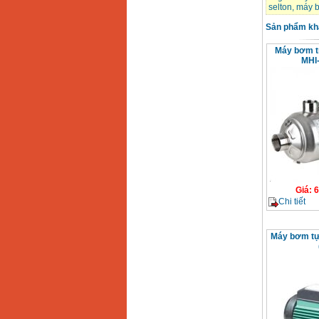
selton
,
máy b
Sản phẩm kh
Máy bơm t
MHI-
Giá
:
6
Chi tiết
Máy bơm tự