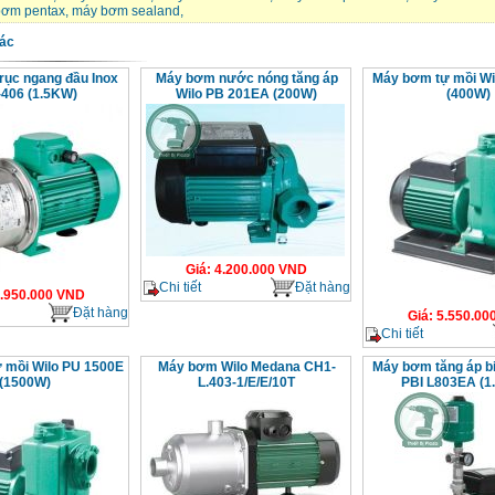
ơm pentax
,
máy bơm sealand
,
ác
rục ngang đầu Inox
Máy bơm nước nóng tăng áp
Máy bơm tự mồi Wi
406 (1.5KW)
Wilo PB 201EA (200W)
(400W)
Giá
:
4.200.000
VND
Chi tiết
Đặt hàng
.950.000
VND
Đặt hàng
Giá
:
5.550.00
Chi tiết
 mồi Wilo PU 1500E
Máy bơm Wilo Medana CH1-
Máy bơm tăng áp bi
(1500W)
L.403-1/E/E/10T
PBI L803EA (1