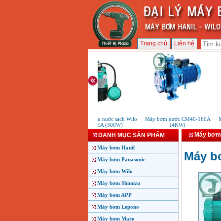
Trang chủ
Liên hệ
Máy bơm chìm nước sạch Wilo
Máy bơm nước CM40-160A
Má
PD 300EA (300W)
(4KW)
Máy bơm 
DANH MỤC SẢN PHẨM
Máy bơm Hanil
Máy b
Máy bơm Panasonic
Máy bơm Wilo
Máy bơm Shimizu
Máy bơm APP
Máy bơm Lepono
Máy bơm Maro