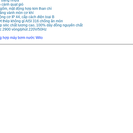
o bằng nhựa
 cánh quạt gió
h gốm, mặt động hợp kim than chì
oăng vành mòn cơ khí
ộng cơ IP 44, cấp cách điện loại B
ớt thép không gỉ AISI 316 chống ăn mòn
ép silic chất lượng cao, 100% dây đồng nguyên chất
̣c 2900 vòng/phút 220V/50Hz
ng hợp máy bơm nước Wilo