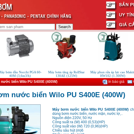
y bơm dầu Nocchi PGA 60-
Máy bơm tăng áp RollStar
Máy phun rửa áp lực cao Makita
40M (3,6m3/h)
130AE (125W)
HW102 (1.300W)
nước biển Wilo PU S400E (400W)
In báo giá
G
ơm nước biển Wilo PU S400E (400W)
Máy bơm nước biển Wilo PU S400E (400W)
ch
dùng bơm nước biển, nước mặn, nước lợ,..
Nguồn điện 220V, 50 Hz
Công suất ra (W) 400 (0,53)(HP)
Công suất vào (W) 720 (0,96)(HP)
Chiều sâu hút (m)6