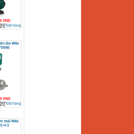
0
VND
Đặt hàng
ến tần Wilo
750W)
0
VND
Đặt hàng
 thải Wilo
5-V-3