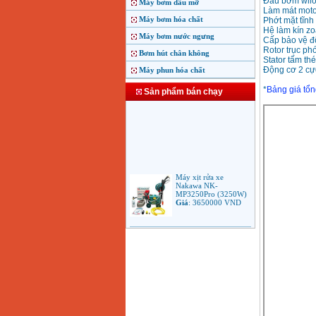
Đầu bơm wil
Máy bơm dầu mỡ
Làm mát moto
Máy bơm hóa chất
Phớt mặt tĩn
Hệ làm kín z
Máy bơm nước ngưng
Cấp bảo vệ đ
Rotor trục ph
Bơm hút chân không
Stator tấm th
Động cơ 2 cư
Máy phun hóa chất
*
Bảng giá tổ
Sản phẩm bán chạy
Máy xịt rửa xe
Nakawa NK-
MP3250Pro (3250W)
Giá
:
3650000
VND
Máy phun rửa áp lực
cao Makita HW102
(1.300W)
Giá
:
2250000
VND
Máy xịt rửa áp lực cao
Bosch AQT 160
(2600W)
Giá
:
12500000
VND