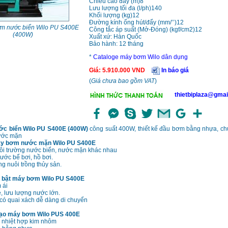
Chiều cao đẩy (m)8
Lưu lượng tối đa (l/ph)140
Khối lượng (kg)12
Đường kính ống hút/đẩy (mm/’’)12
m nước biển Wilo PU S400E
Công tắc áp suất (Mở-Đóng) (kgf/cm2)12
(400W)
Xuất xứ: Hàn Quốc
Bảo hành: 12 tháng
*
Cataloge máy bơm Wilo dân dụng
Giá
:
5.910.000
VND
In báo giá
(
Giá chưa bao gồm VAT
)
thietbiplaza@gmai
c biển Wilo PU S400E (400W)
công suất 400W, thiết kế đầu bơm bằng nhựa, ch
ước mặn
y bơm nước mặn Wilo PU S400E
ôi trường nước biển, nước mặn khác nhau
ớc bể bơi, hồ bơi.
g nuôi trồng thủy sản.
i bật máy bơm Wilo PU S400E
 ái
, lưu lượng nước lớn.
có quai xách dễ dàng di chuyển
 tạo máy bơm Wilo PUS 400E
n nhiệt hợp kim nhôm