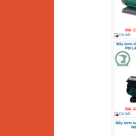
Giá
:
1
Chi tiết
Máy bơm tă
PBI L
Giá
:
2
Chi tiết
Máy bơm tuâ
Wi