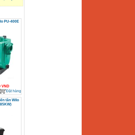
lo PU-400E
0
VND
Đặt hàng
ến tần Wilo
.85KW)