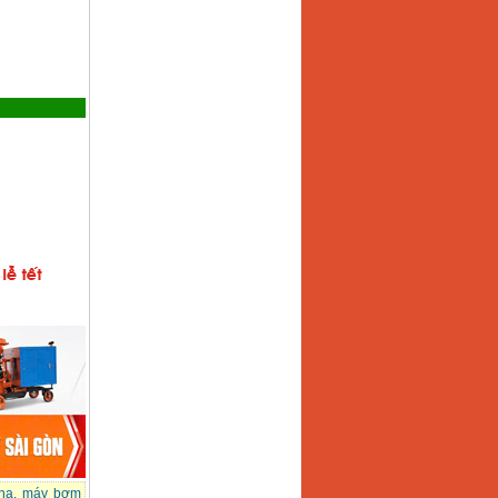
na
,
máy bơm