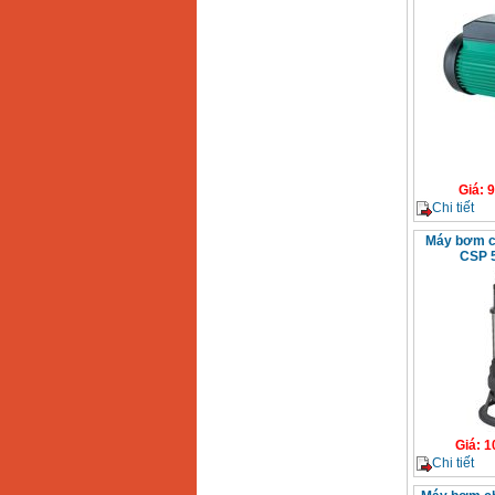
Giá
:
9
Chi tiết
Máy bơm ch
CSP 5
Giá
:
1
Chi tiết