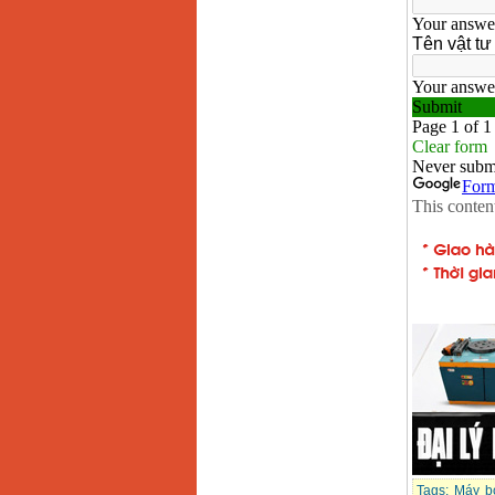
Máy rửa xe cao áp
Karcher HD 5/11 P
(2200W)
Giá
:
19990000
VND
Máy bơm hút giếng
sâu Shimizu PC260
(750W)
Giá
:
2950000
VND
Tags:
Máy b