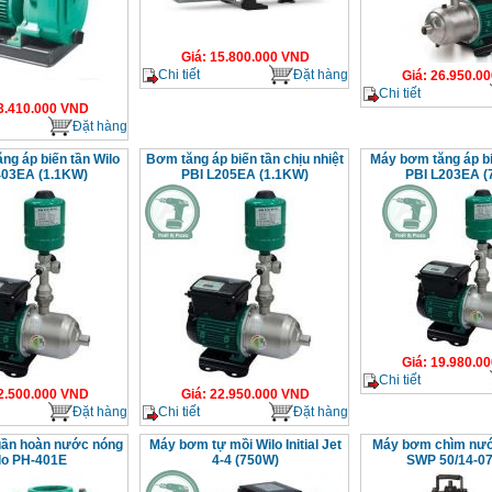
Giá
:
15.800.000
VND
Chi tiết
Đặt hàng
Giá
:
26.950.00
Chi tiết
3.410.000
VND
Đặt hàng
ng áp biến tần Wilo
Bơm tăng áp biến tần chịu nhiệt
Máy bơm tăng áp bi
403EA (1.1KW)
PBI L205EA (1.1KW)
PBI L203EA (
Giá
:
19.980.00
Chi tiết
2.500.000
VND
Giá
:
22.950.000
VND
Đặt hàng
Chi tiết
Đặt hàng
̀n hoàn nước nóng
Máy bơm tự mồi Wilo Initial Jet
Máy bơm chìm nước
lo PH-401E
4-4 (750W)
SWP 50/14-07