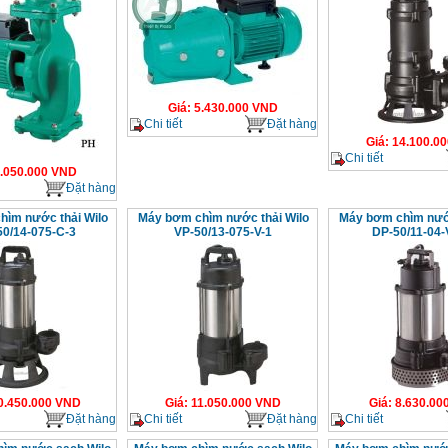
Giá
:
5.430.000
VND
Chi tiết
Đặt hàng
Giá
:
14.100.00
Chi tiết
.050.000
VND
Đặt hàng
ìm nước thải Wilo
Máy bơm chìm nước thải Wilo
Máy bơm chìm nước
0/14-075-C-3
VP-50/13-075-V-1
DP-50/11-04-
0.450.000
VND
Giá
:
11.050.000
VND
Giá
:
8.630.00
Đặt hàng
Chi tiết
Đặt hàng
Chi tiết