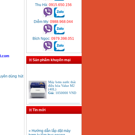
Thu Hà
: 0915.650.156
Diễm My
: 0988.968.044
Bích Ngọc
: 0979.398.051
l.com
Sản phẩm khuyến mại
uyên dùng hút
Máy bơm nước thải
điều hòa Value M2
(40L)
Giá
:
1050000
VND
Máy bơm đẩy cao
Panasonic GP 129JXK
Tin mới
(125W)
Giá
:
1650000
VND
» Hướng dẫn lắp đặt máy
Máy bơm dầu Nocchi
bơm ly tâm trục ngang
PGA 60-40M