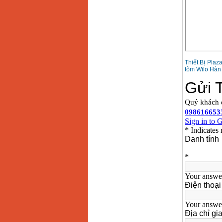
Máy bơm cấp thoát
nước đầu nổ Diesel
D6-80
Giá
:
9500000
VND
Thiết Bị Pla
Máy bơm nước CM40-
tõm Wilo Hàn 
160A (4KW)
Giá
:
7500000
VND
Máy phun rửa xe
Ergen EN6700 Eco
(2600W)
Giá
:
1990000
VND
Máy bơm Văn Thể hút
sâu đẩy xa
Giá
:
2650000
VND
Máy bơm nước CM32-
160A (3KW)
Giá
:
6500000
VND