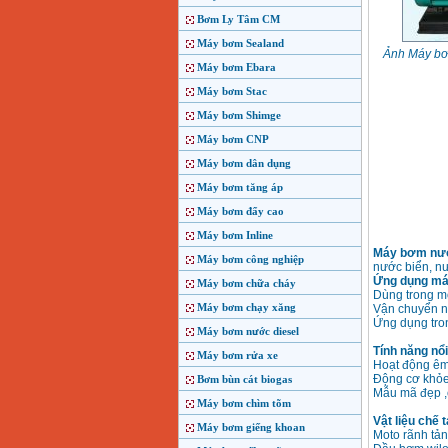
Bơm Ly Tâm CM
Máy bơm Sealand
Ảnh Máy bơ
Máy bơm Ebara
Máy bơm Stac
Máy bơm Shimge
Máy bơm CNP
Máy bơm dân dụng
Máy bơm tăng áp
Máy bơm đẩy cao
Máy bơm Inline
Máy bơm nướ
Máy bơm công nghiệp
nước biển, n
Ứng dụng má
Máy bơm chữa cháy
Dùng trong m
Máy bơm chạy xăng
Vận chuyển nư
Ứng dụng tron
Máy bơm nước diesel
Tính năng nổ
Máy bơm rửa xe
Hoạt động êm
Động cơ khỏe
Bơm bùn cát biogas
Mẫu mã đẹp ,
Máy bơm chìm tõm
Vật liệu chế
Máy bơm giếng khoan
Moto rãnh tả