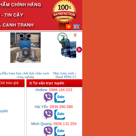
Đầu bơm bùn chất thải chăn nuôi
Máy bơm nước chân không
Máy rửa xe cao áp Karcher 
công nghiệp
Hanil PDW-132 (125W)
5/11 P (2200W)
ửi báo giá
Tư vấn trực tuyến
Hotline
: 0986.166.533
Hải Yến
: 0936.390.588
uyên
Minh Quang
: 0936.132.359