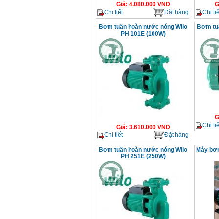
Giá
:
4.080.000
VND
G
Chi tiết
Đặt hàng
Chi tiế
Bơm tuần hoàn nước nóng Wilo
Bơm tu
PH 101E (100W)
G
Chi tiế
Giá
:
3.610.000
VND
Chi tiết
Đặt hàng
Bơm tuần hoàn nước nóng Wilo
Máy bơm
PH 251E (250W)