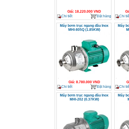
Giá
:
18.220.000
VND
Gi
Chi tiết
Đặt hàng
Chi tiế
Máy bơm trục ngang đầu Inox
Máy bơ
MHI-805Q (1.85KW)
M
Giá
:
8.780.000
VND
G
Chi tiết
Đặt hàng
Chi tiế
Máy bơm trục ngang đầu Inox
Máy bơ
MHI-202 (0.37KW)