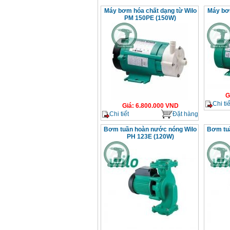
Máy bơm hóa chất dạng từ Wilo
Máy bơm
PM 150PE (150W)
G
Chi tiế
Giá
:
6.800.000
VND
Chi tiết
Đặt hàng
Bơm tuần hoàn nước nóng Wilo
Bơm tu
PH 123E (120W)