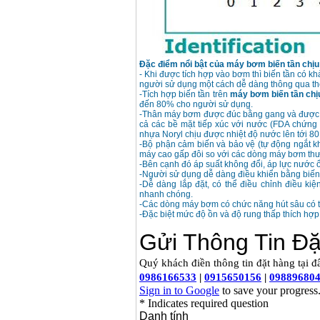
Máy rửa xe cao áp
Karcher HD 5/11 P
(2200W)
Giá
:
19990000
VND
Đặc điểm nổi bật của máy bơm biến tần chịu
Máy bơm hút giếng
- Khi được tích hợp vào bơm thì biến tần có k
sâu Shimizu PC260
người sử dụng một cách dễ dàng thông qua thô
(750W)
-Tích hợp biến tần trên
máy bơm biến tần chị
Giá
:
2950000
VND
đến 80% cho người sử dụng.
-Thân máy bơm được đúc bằng gang và được sơn
cả các bề mặt tiếp xúc với nước (FDA chứng 
nhựa Noryl chịu được nhiệt độ nước lên tới 80 
-Bộ phận cảm biến và bảo vệ (tự động ngắt kh
máy cao gấp đôi so với các dòng máy bơm thườ
-Bên cạnh đó áp suất không đổi, áp lực nước ổ
-Người sử dụng dễ dàng điều khiển bằng biến t
-Dễ dàng lắp đặt, có thể điều chỉnh điều ki
nhanh chóng.
-Các dòng máy bơm có chức năng hút sâu có t
-Đặc biệt mức độ ồn và độ rung thấp thích hợp