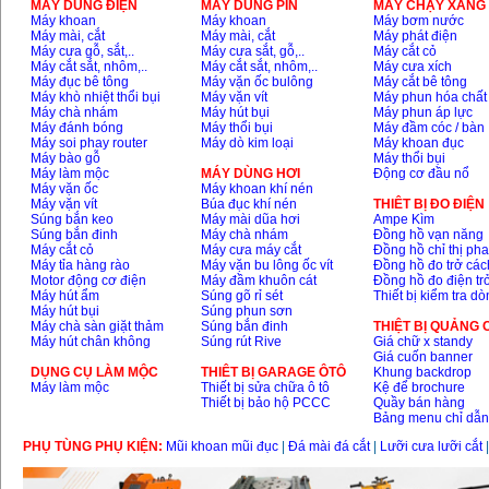
MÁY DÙNG ĐIỆN
MÁY DÙNG PIN
MÁY CHẠY XĂNG 
Máy khoan
Máy khoan
Máy bơm nước
Máy mài, cắt
Máy mài, cắt
Máy phát điện
Máy cưa gỗ, sắt,..
Máy cưa sắt, gỗ,..
Máy cắt cỏ
Máy cắt sắt, nhôm,..
Máy cắt sắt, nhôm,..
Máy cưa xích
Máy đục bê tông
Máy vặn ốc bulông
Máy cắt bê tông
Máy khò nhiệt thổi bụi
Máy vặn vít
Máy phun hóa chất
Máy chà nhám
Máy hút bụi
Máy phun áp lực
Máy đánh bóng
Máy thổi bụi
Máy đầm cóc / bàn
Máy soi phay router
Máy dò kim loại
Máy khoan đục
Máy bào gỗ
Máy thổi bụi
Máy làm mộc
MÁY DÙNG HƠI
Động cơ đầu nổ
Máy vặn ốc
Máy khoan khí nén
Máy vặn vít
Búa đục khí nén
THIÊT BỊ ĐO ĐIỆN
Súng bắn keo
Máy mài dũa hơi
Ampe Kìm
Súng bắn đinh
Máy chà nhám
Đồng hồ vạn năng
Máy cắt cỏ
Máy cưa máy cắt
Đồng hồ chỉ thị ph
Máy tỉa hàng rào
Máy vặn bu lông ốc vít
Đồng hồ đo trở các
Motor động cơ điện
Máy đầm khuôn cát
Đồng hồ đo điện tr
Máy hút ẩm
Súng gõ rỉ sét
Thiết bị kiểm tra d
Máy hút bụi
Súng phun sơn
Máy chà sàn giặt thảm
Súng bắn đinh
THIỆT BỊ QUẢNG
Máy hút chân không
Súng rút Rive
Giá chữ x standy
Giá cuốn banner
DỤNG CỤ LÀM MỘC
THIÊT BỊ GARAGE ÔTÔ
Khung backdrop
Máy làm mộc
Thiết bị sửa chữa ô tô
Kệ để brochure
Thiết bị bảo hộ PCCC
Quầy bán hàng
Bảng menu chỉ dẫ
PHỤ TÙNG PHỤ KIỆN:
Mũi khoan mũi đục
|
Đá mài đá cắt
|
Lưỡi cưa lưỡi cắt