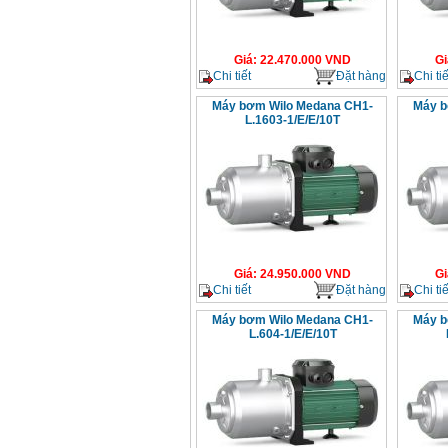
Giá
:
22.470.000
VND
Gi
Chi tiết
Đặt hàng
Chi tiế
Máy bơm Wilo Medana CH1-
Máy b
L.1603-1/E/E/10T
Giá
:
24.950.000
VND
Gi
Chi tiết
Đặt hàng
Chi tiế
Máy bơm Wilo Medana CH1-
Máy b
L.604-1/E/E/10T