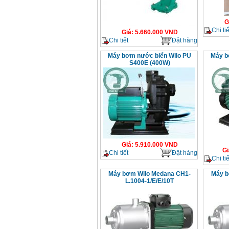
G
Chi tiế
Giá
:
5.660.000
VND
Chi tiết
Đặt hàng
Máy bơm nước biển Wilo PU
Máy b
S400E (400W)
Giá
:
5.910.000
VND
Gi
Chi tiết
Đặt hàng
Chi tiế
Máy bơm Wilo Medana CH1-
Máy b
L.1004-1/E/E/10T