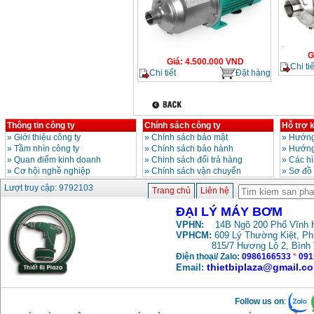
G
Giá
:
4.500.000
VND
Chi tiế
Chi tiết
Đặt hàng
Thông tin công ty
Chính sách công ty
Hỗ trợ 
»
Giới thiệu công ty
»
Chính sách bảo mật
»
Hướng
»
Tầm nhìn công ty
»
Chính sách bảo hành
»
Hướng
»
Quan điểm kinh doanh
»
Chinh sách đổi trả hàng
»
Các h
»
Cơ hội nghề nghiệp
»
Chính sách vận chuyển
»
Sơ đồ
Lượt truy cập: 9792103
Trang chủ
Liên hệ
ĐẠI LÝ MÁY BƠM
VPHN:
14B Ngõ 200 Phố Vĩnh H
VPHCM:
609 Lý Thường Kiệt, P
815/7 Hương Lộ 2, Bình
Điện thoại/ Zalo:
0986166533
*
091
thietbiplaza@gmail.c
Email:
Follow us on
: