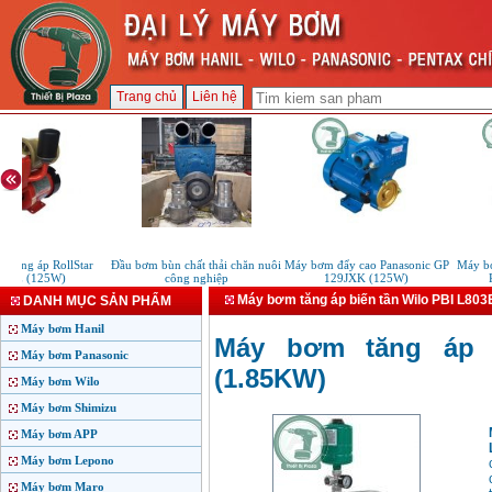
Trang chủ
Liên hệ
ăng áp RollStar
Đầu bơm bùn chất thải chăn nuôi
Máy bơm đẩy cao Panasonic GP
Máy bơm 
AE (125W)
công nghiệp
129JXK (125W)
PD
Máy bơm tăng áp biến tần Wilo PBI L80
DANH MỤC SẢN PHẨM
Máy bơm Hanil
Máy bơm tăng áp 
Máy bơm Panasonic
(1.85KW)
Máy bơm Wilo
Máy bơm Shimizu
Máy bơm APP
Máy bơm Lepono
Máy bơm Maro