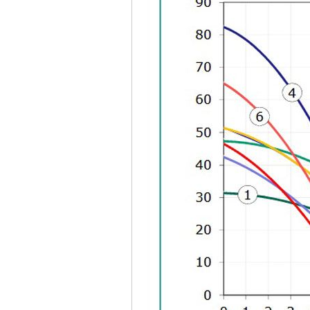
Máy bơm cấp thoát
nước đầu nổ Diesel
D6-80
Giá
:
9500000
VND
Máy bơm nước CM40-
160A (4KW)
Giá
:
7500000
VND
Máy phun rửa xe
Ergen EN6700 Eco
(2600W)
Giá
:
1990000
VND
Máy bơm Văn Thể hút
sâu đẩy xa
Giá
:
2650000
VND
Máy bơm nước CM32-
160A (3KW)
Giá
:
6500000
VND