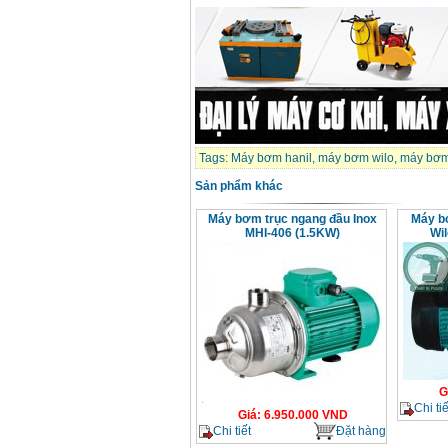
Tags:
Máy bơm hanil
,
máy bơm wilo
,
máy bơm
Sản phẩm khác
Máy bơm trục ngang đầu Inox
Máy b
MHI-406 (1.5KW)
Wi
G
Chi tiế
Giá
:
6.950.000
VND
Chi tiết
Đặt hàng