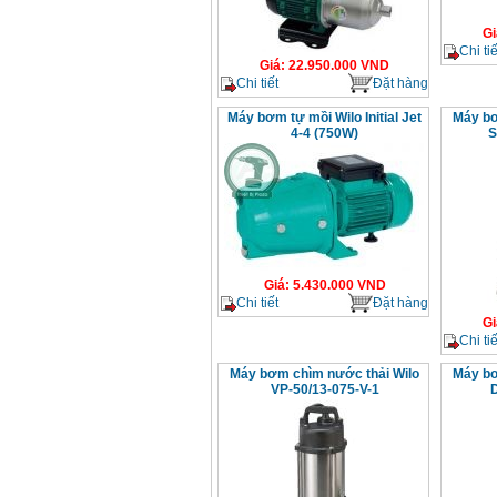
Gi
Chi tiế
Giá
:
22.950.000
VND
Chi tiết
Đặt hàng
Máy bơm tự mồi Wilo Initial Jet
Máy bơ
4-4 (750W)
S
Giá
:
5.430.000
VND
Chi tiết
Đặt hàng
Gi
Chi tiế
Máy bơm chìm nước thải Wilo
Máy bơ
VP-50/13-075-V-1
D