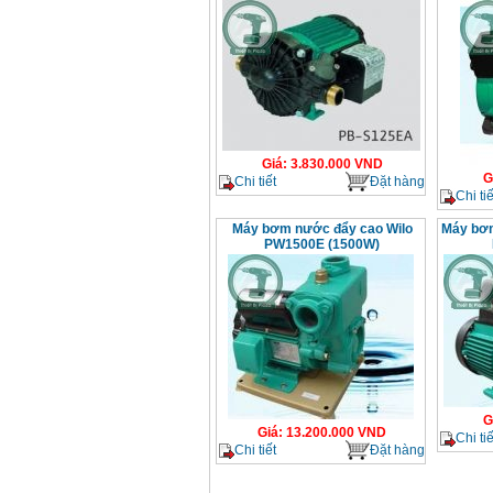
Giá
:
3.830.000
VND
G
Chi tiết
Đặt hàng
Chi tiế
Máy bơm nước đẩy cao Wilo
Máy bơm
PW1500E (1500W)
G
Giá
:
13.200.000
VND
Chi tiế
Chi tiết
Đặt hàng