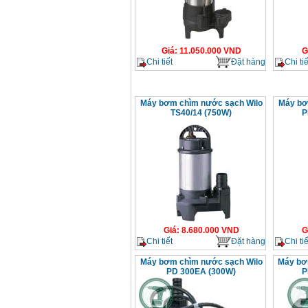
Giá
:
11.050.000
VND
G
Chi tiết
Đặt hàng
Chi tiế
Máy bơm chìm nước sạch Wilo
Máy bơ
TS40/14 (750W)
P
Giá
:
8.680.000
VND
G
Chi tiết
Đặt hàng
Chi tiế
Máy bơm chìm nước sạch Wilo
Máy bơm
PD 300EA (300W)
P