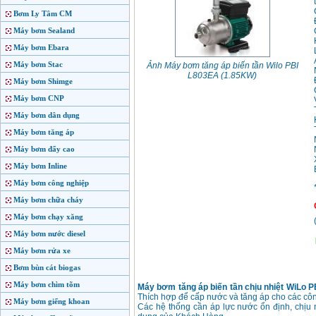
Bơm Ly Tâm CM
Máy bơm Sealand
Máy bơm Ebara
Máy bơm Stac
Ảnh Máy bơm tăng áp biến tần Wilo PBI
L803EA (1.85KW)
Máy bơm Shimge
Máy bơm CNP
Máy bơm dân dụng
Máy bơm tăng áp
Máy bơm đẩy cao
Máy bơm Inline
Máy bơm công nghiệp
Máy bơm chữa cháy
Máy bơm chạy xăng
Máy bơm nước diesel
Máy bơm rửa xe
Bơm bùn cát biogas
Máy bơm chìm tõm
Máy bơm tăng áp biến tần chịu nhiệt WiLo 
Thích hợp để cấp nước và tăng áp cho các công 
Máy bơm giếng khoan
Các hệ thống cần áp lực nước ổn định, chịu 