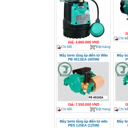
G
Chi tiế
Giá
:
4.860.000
VND
Chi tiết
Đặt hàng
Máy bơm tăng áp điện tử Wilo
Máy bơ
PB 401SEA (400W)
P
Giá
:
7.550.000
VND
G
Chi tiết
Đặt hàng
Chi tiế
Máy bơm tăng áp điện tử wilo
Máy bơ
PBS 125EA (125W)