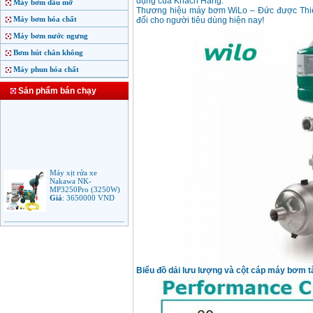
dụng của Khách Hàng.
Máy bơm dầu mỡ
Thương hiệu máy bơm WiLo – Đức được Thiết 
Máy bơm hóa chất
đối cho người tiêu dùng hiện nay!
Máy bơm nước ngưng
Bơm hút chân không
Máy phun hóa chất
Sản phẩm bán chạy
Máy xịt rửa xe
Nakawa NK-
MP3250Pro (3250W)
Giá
:
3650000
VND
Máy phun rửa áp lực
cao Makita HW102
(1.300W)
Giá
:
2250000
VND
Biểu đồ dải lưu lượng và cột cáp máy bơm tă
Máy xịt rửa áp lực cao
Bosch AQT 160
(2600W)
Giá
:
12500000
VND