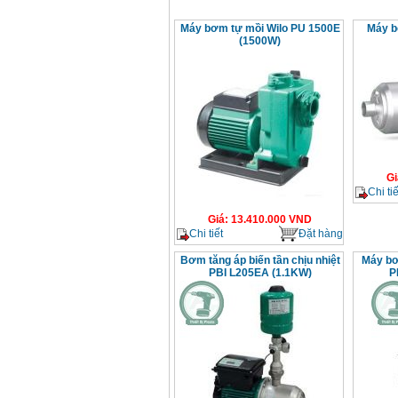
Máy bơm tự mồi Wilo PU 1500E
Máy b
(1500W)
Gi
Chi tiế
Giá
:
13.410.000
VND
Chi tiết
Đặt hàng
Bơm tăng áp biến tần chịu nhiệt
Máy bơ
PBI L205EA (1.1KW)
P