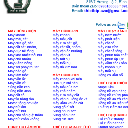
815/7 Hương Lộ 2, Bình
Điện thoại/ Zalo:
0986166533
*
091
thietbiplaza@gmail.c
Email:
Follow us on
:
MÁY DÙNG ĐIỆN
MÁY DÙNG PIN
MÁY CHẠY XĂNG 
Máy khoan
Máy khoan
Máy bơm nước
Máy mài, cắt
Máy mài, cắt
Máy phát điện
Máy cưa gỗ, sắt,..
Máy cưa sắt, gỗ,..
Máy cắt cỏ
Máy cắt sắt, nhôm,..
Máy cắt sắt, nhôm,..
Máy cưa xích
Máy đục bê tông
Máy vặn ốc bulông
Máy cắt bê tông
Máy khò nhiệt thổi bụi
Máy vặn vít
Máy phun hóa chất
Máy chà nhám
Máy hút bụi
Máy phun áp lực
Máy đánh bóng
Máy thổi bụi
Máy đầm cóc / bàn
Máy soi phay router
Máy dò kim loại
Máy khoan đục
Máy bào gỗ
Máy thổi bụi
Máy làm mộc
MÁY DÙNG HƠI
Động cơ đầu nổ
Máy vặn ốc
Máy khoan khí nén
Máy vặn vít
Búa đục khí nén
THIÊT BỊ ĐO ĐIỆN
Súng bắn keo
Máy mài dũa hơi
Ampe Kìm
Súng bắn đinh
Máy chà nhám
Đồng hồ vạn năng
Máy cắt cỏ
Máy cưa máy cắt
Đồng hồ chỉ thị ph
Máy tỉa hàng rào
Máy vặn bu lông ốc vít
Đồng hồ đo trở các
Motor động cơ điện
Máy đầm khuôn cát
Đồng hồ đo điện tr
Máy hút ẩm
Súng gõ rỉ sét
Thiết bị kiểm tra d
Máy hút bụi
Súng phun sơn
Máy chà sàn giặt thảm
Súng bắn đinh
THIỆT BỊ QUẢNG
Máy hút chân không
Súng rút Rive
Giá chữ x standy
Giá cuốn banner
DỤNG CỤ LÀM MỘC
THIÊT BỊ GARAGE ÔTÔ
Khung backdrop