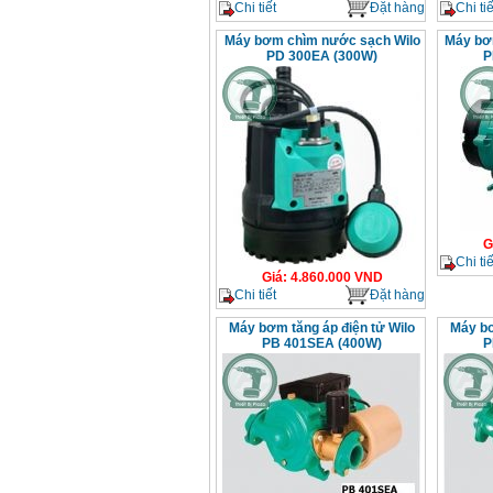
Chi tiết
Đặt hàng
Chi tiế
Máy bơm chìm nước sạch Wilo
Máy bơm
PD 300EA (300W)
P
G
Chi tiế
Giá
:
4.860.000
VND
Chi tiết
Đặt hàng
Máy bơm tăng áp điện tử Wilo
Máy bơ
PB 401SEA (400W)
P