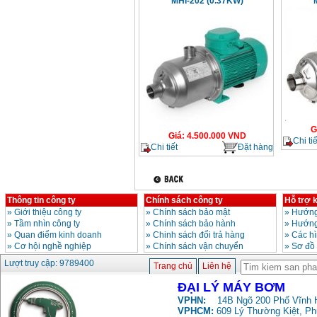
MHI-202 (0.37KW)
G
Giá
:
4.500.000
VND
Chi tiế
Chi tiết
Đặt hàng
Thông tin công ty
Chính sách công ty
Hỗ trợ 
»
Giới thiệu công ty
»
Chính sách bảo mật
»
Hướng
»
Tầm nhìn công ty
»
Chính sách bảo hành
»
Hướng
»
Quan điểm kinh doanh
»
Chinh sách đổi trả hàng
»
Các h
»
Cơ hội nghề nghiệp
»
Chính sách vận chuyển
»
Sơ đồ
Lượt truy cập: 9789400
Trang chủ
Liên hệ
ĐẠI LÝ MÁY BƠM
VPHN:
14B Ngõ 200 Phố Vĩnh H
VPHCM:
609 Lý Thường Kiệt, P