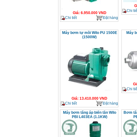
G
Chi tiế
Giá
:
6.950.000
VND
Chi tiết
Đặt hàng
Máy bơm tự mồi Wilo PU 1500E
Máy b
(1500W)
Gi
Chi tiế
Giá
:
13.410.000
VND
Chi tiết
Đặt hàng
Máy bơm tăng áp biến tần Wilo
Bơm tăn
PBI L403EA (1.1KW)
P