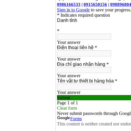
Máy bơm cấp thoát
nước đầu nổ Diesel
D6-80
Giá
:
9500000
VND
Máy bơm nước CM40-
160A (4KW)
Giá
:
7500000
VND
Máy phun rửa xe
Ergen EN6700 Eco
(2600W)
Giá
:
1990000
VND
Máy bơm Văn Thể hút
sâu đẩy xa
Giá
:
2650000
VND
Máy bơm nước CM32-
160A (3KW)
Giá
:
6500000
VND