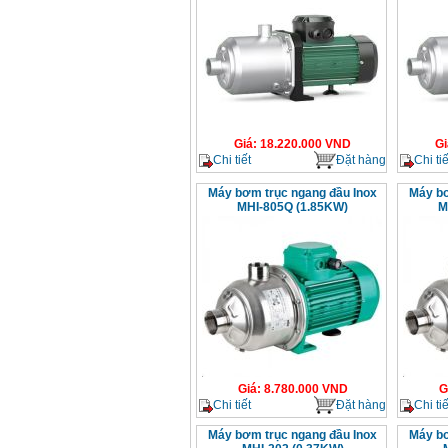
Giá
:
18.220.000
VND
Gi
Chi tiết
Đặt hàng
Chi tiế
Máy bơm trục ngang đầu Inox
Máy bơ
MHI-805Q (1.85KW)
M
Giá
:
8.780.000
VND
G
Chi tiết
Đặt hàng
Chi tiế
Máy bơm trục ngang đầu Inox
Máy bơ