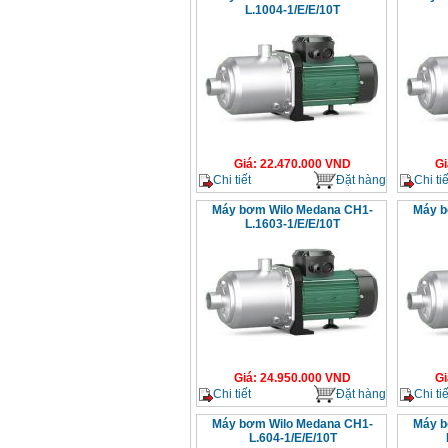
L.1004-1/E/E/10T
Giá
:
22.470.000
VND
Gi
Chi tiết
Đặt hàng
Chi tiế
Máy bơm Wilo Medana CH1-
Máy b
L.1603-1/E/E/10T
Giá
:
24.950.000
VND
Gi
Chi tiết
Đặt hàng
Chi tiế
Máy bơm Wilo Medana CH1-
Máy b
L.604-1/E/E/10T