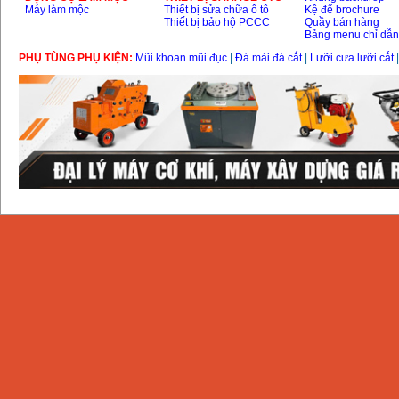
Máy làm mộc
Thiết bị sửa chữa ô tô
Kệ để brochure
Thiết bị bảo hộ PCCC
Quầy bán hàng
Bảng menu chỉ dẫ
PHỤ TÙNG PHỤ KIỆN:
Mũi khoan mũi đục
|
Đá mài đá cắt
|
Lưỡi cưa lưỡi cắt