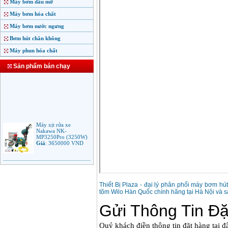
Máy bơm dầu mỡ
Máy bơm hóa chất
Máy bơm nước ngưng
Bơm hút chân không
Máy phun hóa chất
Sản phẩm bán chạy
Máy xịt rửa xe
Nakawa NK-
MP3250Pro (3250W)
Giá
:
3650000
VND
Máy phun rửa áp lực
cao Makita HW102
(1.300W)
Giá
:
2250000
VND
Thiết Bị Plaza - đại lý phân phối máy bơm h
tõm Wilo Hàn Quốc chính hãng tại Hà Nội và s
Máy xịt rửa áp lực cao
Bosch AQT 160
(2600W)
Giá
:
12500000
VND