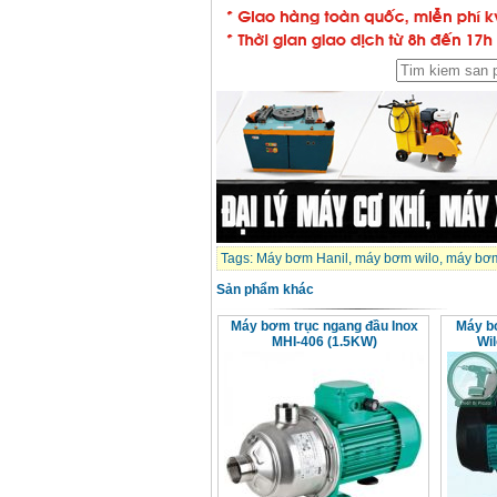
Máy rửa xe cao áp
Karcher HD 5/11 P
(2200W)
Giá
:
19990000
VND
Máy bơm hút giếng
sâu Shimizu PC260
(750W)
Giá
:
2950000
VND
Tags:
Máy bơm Hanil
,
máy bơm wilo
,
máy bơm
Sản phẩm khác
Máy bơm trục ngang đầu Inox
Máy b
MHI-406 (1.5KW)
Wi