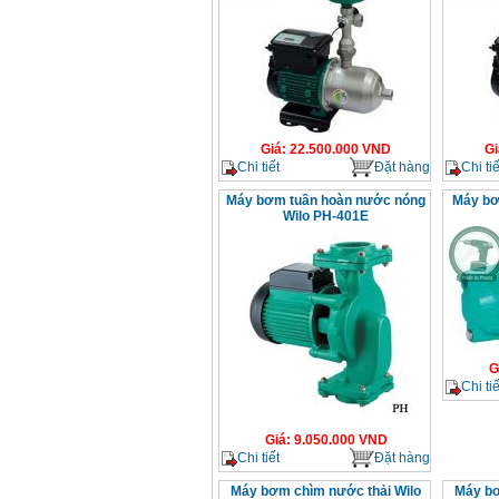
Giá
:
22.500.000
VND
Gi
Chi tiết
Đặt hàng
Chi tiế
Máy bơm tuần hoàn nước nóng
Máy bơm
Wilo PH-401E
G
Chi tiế
Giá
:
9.050.000
VND
Chi tiết
Đặt hàng
Máy bơm chìm nước thải Wilo
Máy bơ