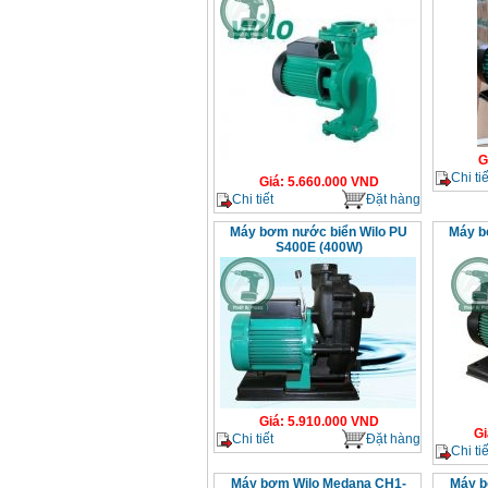
G
Chi tiế
Giá
:
5.660.000
VND
Chi tiết
Đặt hàng
Máy bơm nước biển Wilo PU
Máy b
S400E (400W)
Giá
:
5.910.000
VND
Gi
Chi tiết
Đặt hàng
Chi tiế
Máy bơm Wilo Medana CH1-
Máy b