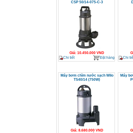
CSP 50/14-075-C-3
D
Giá
:
10.450.000
VND
G
Chi tiết
Đặt hàng
Chi tiế
Máy bơm chìm nước sạch Wilo
Máy bơ
TS40/14 (750W)
P
Giá
:
8.680.000
VND
G