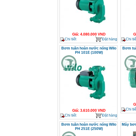
Giá
:
4.080.000
VND
G
Chi tiết
Đặt hàng
Chi tiế
Bơm tuần hoàn nước nóng Wilo
Bơm tu
PH 101E (100W)
G
Chi tiế
Giá
:
3.610.000
VND
Chi tiết
Đặt hàng
Bơm tuần hoàn nước nóng Wilo
Máy bơm
PH 251E (250W)