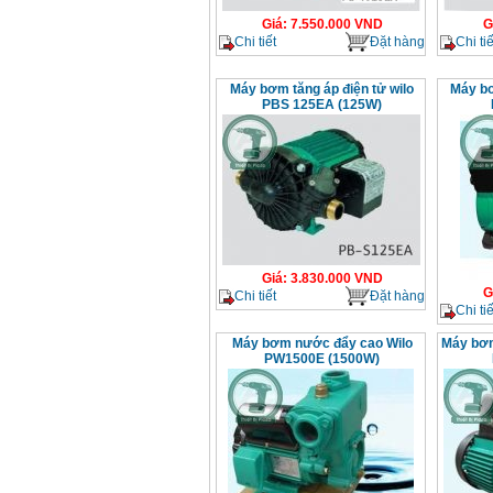
Giá
:
7.550.000
VND
G
Chi tiết
Đặt hàng
Chi tiế
Máy bơm tăng áp điện tử wilo
Máy bơ
PBS 125EA (125W)
Giá
:
3.830.000
VND
G
Chi tiết
Đặt hàng
Chi tiế
Máy bơm nước đẩy cao Wilo
Máy bơm
PW1500E (1500W)