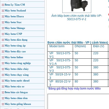
Bơm Ly Tâm CM
Máy bơm Sealand
Ảnh Máy bơm chìm nước thải Wilo VP-
Máy bơm Ebara
50/13-075-V-1
Máy bơm Stac
Máy bơm Shimge
Máy bơm CNP
Máy bơm dân dụng
Bơm chìm nước thải Wilo - VP ( cánh Votex)
Máy bơm tăng áp
Model bơm
DN(mm)
Điện (V)
Máy bơm đẩy cao
VP 50/13-075-
50
220
V-1
Máy bơm Inline
VP 50/13-075-
50
220
Máy bơm công nghiệp
V-1-A
VP 50/13-075-
50
380
Máy bơm chữa cháy
V-3
VP 50/19-15-V-
50
380
Máy bơm chạy xăng
3
Máy bơm nước diesel
VP 80/16-22-V-
80
380
3
Máy bơm rửa xe
*
Bảng giá tổng hợp máy bơm nước Wilo
Bơm bùn cát biogas
Máy bơm chìm tõm
Máy bơm giếng khoan