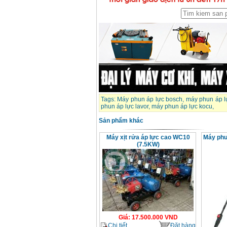
Tags:
Máy phun áp lực bosch
,
máy phun áp l
phun áp lực lavor
,
máy phun áp lực kocu
,
Sản phẩm khác
Máy xịt rửa áp lực cao WC10
Máy phu
(7.5KW)
Giá
:
17.500.000
VND
Chi tiết
Đặt hàng