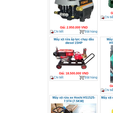
G
Chi tiế
Giá
:
2.950.000
VND
Chi tiết
Đặt hàng
Máy xịt rửa áp lực chạy dầu
Máy 
diesel 15HP
HS
Giá
:
18.500.000
VND
Chi tiết
Đặt hàng
Gi
Chi tiế
Máy xịt rửa xe Hoshi HS1525-
Máy xịt
7.5T4 (7.5KW)