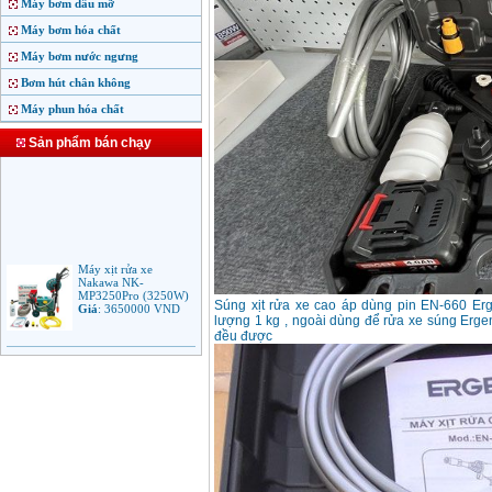
Máy bơm dầu mỡ
Máy bơm hóa chất
Máy bơm nước ngưng
Bơm hút chân không
Máy phun hóa chất
Sản phẩm bán chạy
Máy xịt rửa xe
Nakawa NK-
MP3250Pro (3250W)
Giá
:
3650000
VND
Súng xịt rửa xe cao áp dùng pin EN-660 Erg
lượng 1 kg , ngoài dùng để rửa xe súng Erge
đều được
Máy phun rửa áp lực
cao Makita HW102
(1.300W)
Giá
:
2250000
VND
Máy xịt rửa áp lực cao
Bosch AQT 160
(2600W)
Giá
:
12500000
VND