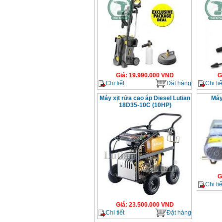
Giá
:
19.990.000
VND
G
Chi tiết
Đặt hàng
Chi tiế
Máy xịt rửa cao áp Diesel Lutian
Máy
18D35-10C (10HP)
G
Chi tiế
Giá
:
23.500.000
VND
Chi tiết
Đặt hàng