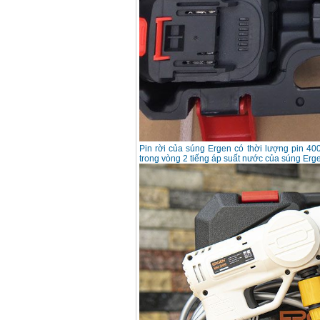
Máy rửa xe cao áp
Karcher HD 5/11 P
(2200W)
Giá
:
19990000
VND
Máy bơm hút giếng
sâu Shimizu PC260
(750W)
Giá
:
2950000
VND
Pin rời của súng Ergen có thời lượng pin 40
trong vòng 2 tiếng áp suất nước của súng Ergen