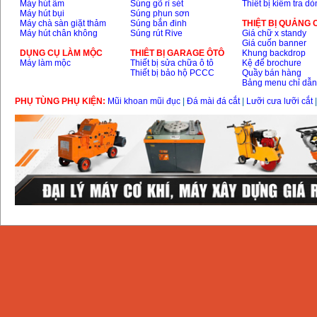
Máy hút ẩm
Súng gõ rỉ sét
Thiết bị kiểm tra d
Máy hút bụi
Súng phun sơn
Máy chà sàn giặt thảm
Súng bắn đinh
THIỆT BỊ QUẢNG
Máy hút chân không
Súng rút Rive
Giá chữ x standy
Giá cuốn banner
DỤNG CỤ LÀM MỘC
THIÊT BỊ GARAGE ÔTÔ
Khung backdrop
Máy làm mộc
Thiết bị sửa chữa ô tô
Kệ để brochure
Thiết bị bảo hộ PCCC
Quầy bán hàng
Bảng menu chỉ dẫ
PHỤ TÙNG PHỤ KIỆN:
Mũi khoan mũi đục
|
Đá mài đá cắt
|
Lưỡi cưa lưỡi cắt