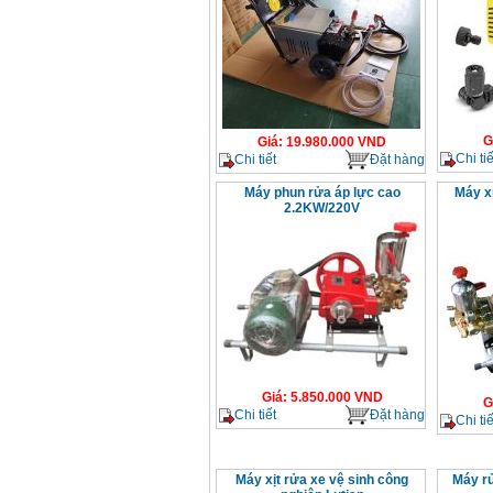
G
Giá
:
19.980.000
VND
Chi tiế
Chi tiết
Đặt hàng
Máy phun rửa áp lực cao
Máy x
2.2KW/220V
Giá
:
5.850.000
VND
G
Chi tiết
Đặt hàng
Chi tiế
Máy xịt rửa xe vệ sinh công
Máy r