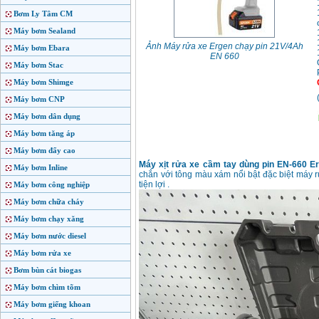
Bơm Ly Tâm CM
Máy bơm Sealand
Ảnh Máy rửa xe Ergen chạy pin 21V/4Ah
Máy bơm Ebara
EN 660
Máy bơm Stac
Máy bơm Shimge
Máy bơm CNP
Máy bơm dân dụng
Máy bơm tăng áp
Máy bơm đẩy cao
Máy xịt rửa xe cầm tay dùng pin EN-660 E
Máy bơm Inline
chắn với tông màu xám nổi bật đặc biệt máy r
tiện lợi .
Máy bơm công nghiệp
Máy bơm chữa cháy
Máy bơm chạy xăng
Máy bơm nước diesel
Máy bơm rửa xe
Bơm bùn cát biogas
Máy bơm chìm tõm
Máy bơm giếng khoan