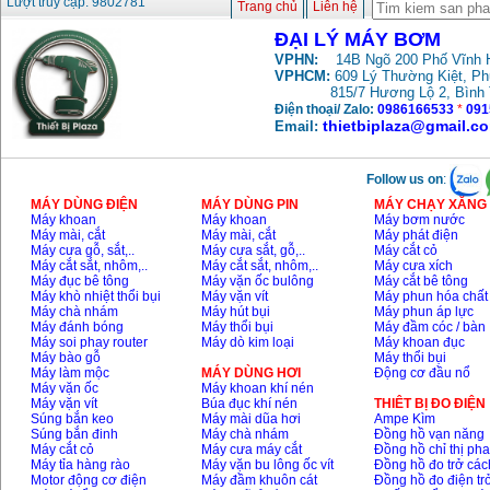
Lượt truy cập: 9802781
Trang chủ
Liên hệ
ĐẠI LÝ MÁY BƠM
VPHN:
14B Ngõ 200 Phố Vĩnh H
VPHCM:
609 Lý Thường Kiệt, P
815/7 Hương Lộ 2, Bình
Điện thoại/ Zalo:
0986166533
*
091
thietbiplaza@gmail.c
Email:
Follow us on
:
MÁY DÙNG ĐIỆN
MÁY DÙNG PIN
MÁY CHẠY XĂNG 
Máy khoan
Máy khoan
Máy bơm nước
Máy mài, cắt
Máy mài, cắt
Máy phát điện
Máy cưa gỗ, sắt,..
Máy cưa sắt, gỗ,..
Máy cắt cỏ
Máy cắt sắt, nhôm,..
Máy cắt sắt, nhôm,..
Máy cưa xích
Máy đục bê tông
Máy vặn ốc bulông
Máy cắt bê tông
Máy khò nhiệt thổi bụi
Máy vặn vít
Máy phun hóa chất
Máy chà nhám
Máy hút bụi
Máy phun áp lực
Máy đánh bóng
Máy thổi bụi
Máy đầm cóc / bàn
Máy soi phay router
Máy dò kim loại
Máy khoan đục
Máy bào gỗ
Máy thổi bụi
Máy làm mộc
MÁY DÙNG HƠI
Động cơ đầu nổ
Máy vặn ốc
Máy khoan khí nén
Máy vặn vít
Búa đục khí nén
THIÊT BỊ ĐO ĐIỆN
Súng bắn keo
Máy mài dũa hơi
Ampe Kìm
Súng bắn đinh
Máy chà nhám
Đồng hồ vạn năng
Máy cắt cỏ
Máy cưa máy cắt
Đồng hồ chỉ thị ph
Máy tỉa hàng rào
Máy vặn bu lông ốc vít
Đồng hồ đo trở các
Motor động cơ điện
Máy đầm khuôn cát
Đồng hồ đo điện tr