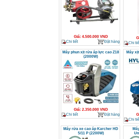
Giá
:
4.500.000
VND
G
Chi tiết
Đặt hàng
Chi tiế
Máy phun xịt rửa áp lực cao Z18
Máy xị
(2000W)
Giá
:
2.350.000
VND
Chi tiết
Đặt hàng
G
Chi tiế
Máy rửa xe cao áp Karcher HD
Máy
5/11 P (2200W)
Un