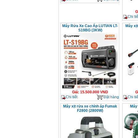
G
Chi tiế
Máy Rửa Xe Cao Áp LUTIAN LT-
Máy xị
S19BG (3KW)
Giá
:
15.500.000
VND
G
Chi tiết
Đặt hàng
Chi tiế
Máy xịt rửa xe chỉnh áp Fumak
Máy 
F2800 (2800W)