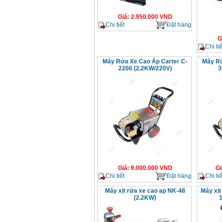
Giá
:
2.950.000
VND
Chi tiết
Đặt hàng
G
Chi tiế
Máy Rửa Xe Cao Áp Carter C-
Máy Rử
2200 (2.2KW/220V)
3
Giá
:
9.000.000
VND
Gi
Chi tiết
Đặt hàng
Chi tiế
Máy xịt rửa xe cao ap NK-48
Máy xịt
(2.2KW)