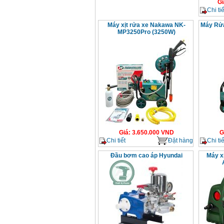
Gi
Chi tiế
Máy xịt rửa xe Nakawa NK-
Máy Rử
MP3250Pro (3250W)
Giá
:
3.650.000
VND
G
Chi tiết
Đặt hàng
Chi tiế
Đầu bơm cao áp Hyundai
Máy x