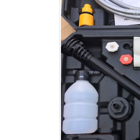
Máy bơm cấp thoát
nước đầu nổ Diesel
D6-80
Giá
:
9500000
VND
Máy bơm nước CM40-
160A (4KW)
Giá
:
7500000
VND
Máy phun rửa xe
Ergen EN6700 Eco
(2600W)
Giá
:
1990000
VND
Máy bơm Văn Thể hút
sâu đẩy xa
Giá
:
2650000
VND
Máy bơm nước CM32-
160A (3KW)
Giá
:
6500000
VND