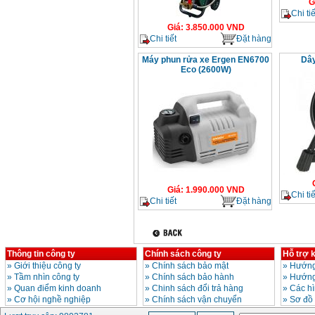
G
Chi tiế
Giá
:
3.850.000
VND
Chi tiết
Đặt hàng
Máy phun rửa xe Ergen EN6700
Dây
Eco (2600W)
Giá
:
1.990.000
VND
Chi tiế
Chi tiết
Đặt hàng
Thông tin công ty
Chính sách công ty
Hỗ trợ 
»
Giới thiệu công ty
»
Chính sách bảo mật
»
Hướng
»
Tầm nhìn công ty
»
Chính sách bảo hành
»
Hướng
»
Quan điểm kinh doanh
»
Chinh sách đổi trả hàng
»
Các h
»
Cơ hội nghề nghiệp
»
Chính sách vận chuyển
»
Sơ đồ