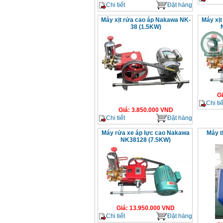
Chi tiết
Đặt hàng
Máy xịt rửa cao áp Nakawa NK-
Máy xịt
38 (1.5KW)
G
Chi tiế
Giá
:
3.850.000
VND
Chi tiết
Đặt hàng
Máy rửa xe áp lực cao Nakawa
Máy t
NK38128 (7.5KW)
Giá
:
13.950.000
VND
Chi tiết
Đặt hàng