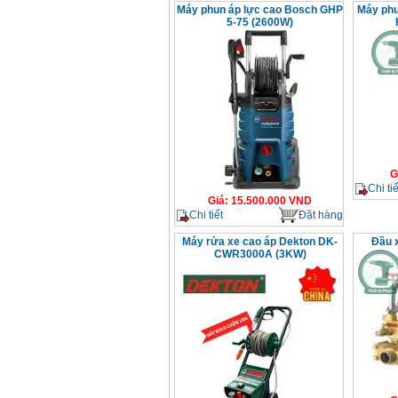
Máy phun áp lực cao Bosch GHP
Máy phu
5-75 (2600W)
G
Chi tiế
Giá
:
15.500.000
VND
Chi tiết
Đặt hàng
Máy rửa xe cao áp Dekton DK-
Đầu x
CWR3000A (3KW)