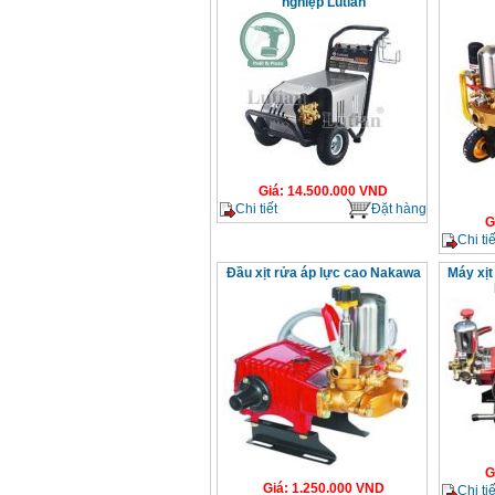
nghiệp Lutian
Giá
:
14.500.000
VND
Chi tiết
Đặt hàng
G
Chi tiế
Đầu xịt rửa áp lực cao Nakawa
Máy xịt
G
Giá
:
1.250.000
VND
Chi tiế