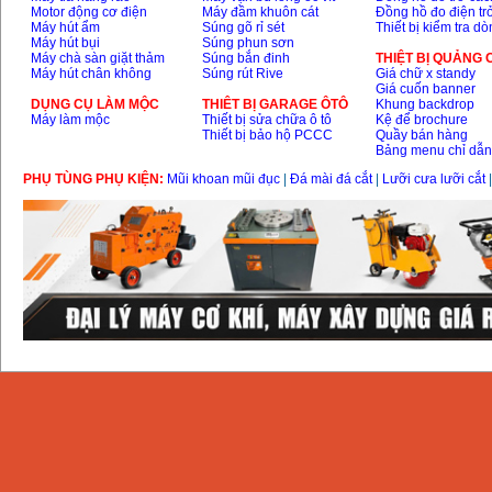
Motor động cơ điện
Máy đầm khuôn cát
Đồng hồ đo điện tr
Máy hút ẩm
Súng gõ rỉ sét
Thiết bị kiểm tra d
Máy hút bụi
Súng phun sơn
Máy chà sàn giặt thảm
Súng bắn đinh
THIỆT BỊ QUẢNG
Máy hút chân không
Súng rút Rive
Giá chữ x standy
Giá cuốn banner
DỤNG CỤ LÀM MỘC
THIÊT BỊ GARAGE ÔTÔ
Khung backdrop
Máy làm mộc
Thiết bị sửa chữa ô tô
Kệ để brochure
Thiết bị bảo hộ PCCC
Quầy bán hàng
Bảng menu chỉ dẫ
PHỤ TÙNG PHỤ KIỆN:
Mũi khoan mũi đục
|
Đá mài đá cắt
|
Lưỡi cưa lưỡi cắt