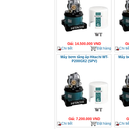
Giá
:
14.500.000
VND
Gi
Chi tiết
Đặt hàng
Chi tiế
Máy bơm tăng áp Hitachi WT-
Máy bơ
P200GX2 (SPV)
Giá
:
7.200.000
VND
G
Chi tiết
Đặt hàng
Chi tiế