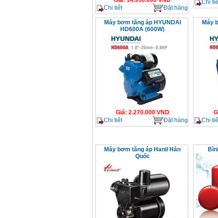
Giá
:
14.950.000
VND
Chi tiế
Chi tiết
Đặt hàng
Máy bơm tăng áp HYUNDAI
Máy 
HD600A (600W)
Giá
:
2.270.000
VND
G
Chi tiết
Đặt hàng
Chi tiế
Máy bơm tăng áp Hanil Hàn
Bìn
Quốc