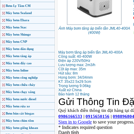
Bơm Ly Tâm CM
Máy bơm Sealand
Máy bơm Ebara
Máy bơm Stac
Ảnh Máy bơm tăng áp biến tần JML40-400A
(400W)
Máy bơm Shimge
Máy bơm CNP
Máy bơm dân dụng
Máy bơm tăng áp biến tần JML40-400A
Máy bơm tăng áp
Công suất: 40-400W
Điện áp 220V/50Hz
Máy bơm đẩy cao
Lưu lượng max: 2m3/h
Cột áp max: 35m
Máy bơm Inline
Hút sâu: 8m
Họng bơm: 34/34mm
Máy bơm công nghiệp
KT: 35x22.5x29.5cm
Máy bơm chữa cháy
Trọng lượng 9.06kg
Xuất xứ China
Máy bơm chạy xăng
Bảo hành 12 tháng
Máy bơm nước diesel
Máy bơm rửa xe
Bơm bùn cát biogas
Máy bơm chìm tõm
Máy bơm giếng khoan