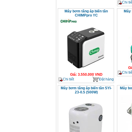
Chi tiế
Máy rửa xe cao áp
Karcher HD 5/11 P
Máy bơm tăng áp biến tần
Máy 
(2200W)
Giá
:
19990000
VND
CHIMPpro YC
Máy bơm hút giếng
sâu Shimizu PC260
(750W)
Giá
:
2950000
VND
Gi
Chi tiế
Giá
:
3.550.000
VND
Chi tiết
Đặt hàng
Máy bơm tăng áp biến tần SYI-
Máy bơ
23-0.5 (500W)