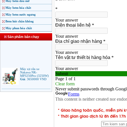
Máy bơm dầu mỡ
Máy bơm hóa chất
Máy bơm nước ngưng
Bơm hút chân không
Máy phun hóa chất
Sản phẩm bán chạy
Máy xịt rửa xe
Nakawa NK-
MP3250Pro (3250W)
Giá
:
3650000
VND
Máy phun rửa áp lực
cao Makita HW102
(1.300W)
Giá
:
2250000
VND
Máy xịt rửa áp lực cao
Bosch AQT 160
(2600W)
Giá
:
12500000
VND