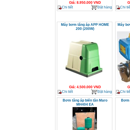
Giá
:
8.950.000
VND
G
Chi tiết
Đặt hàng
Chi tiế
Máy bơm tăng áp APP HOME
Máy bơ
200 (200W)
Giá
:
4.500.000
VND
G
Chi tiết
Đặt hàng
Chi tiế
Bơm tăng áp biến tần Maro
Bơm t
MH404 EA