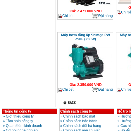
G
Giá
:
2.471.000
VND
Chi tiế
Chi tiết
Đặt hàng
Máy bơm tăng áp Shimge PW
Máy b
250F (250W)
Giá
:
2.350.000
VND
G
Chi tiết
Đặt hàng
Chi tiế
Thông tin công ty
Chính sách công ty
Hỗ trợ 
»
Giới thiệu công ty
»
Chính sách bảo mật
»
Hướng
»
Tầm nhìn công ty
»
Chính sách bảo hành
»
Hướng
»
Quan điểm kinh doanh
»
Chinh sách đổi trả hàng
»
Các h
»
Cơ hội nghề nghiệp
»
Chính sách vận chuyển
»
Sơ đồ