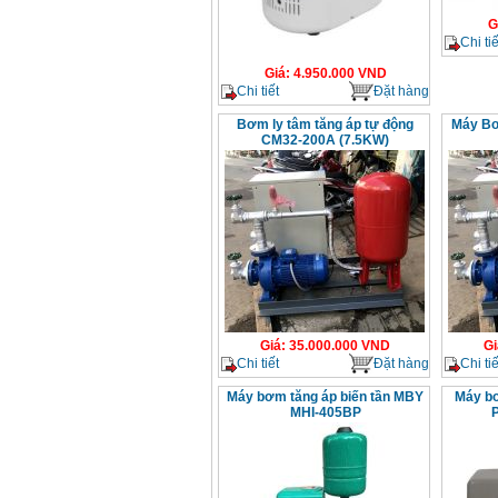
G
Chi tiế
Giá
:
4.950.000
VND
Chi tiết
Đặt hàng
Bơm ly tâm tăng áp tự động
Máy Bơ
CM32-200A (7.5KW)
Giá
:
35.000.000
VND
Gi
Chi tiết
Đặt hàng
Chi tiế
Máy bơm tăng áp biến tần MBY
Máy bơ
MHI-405BP