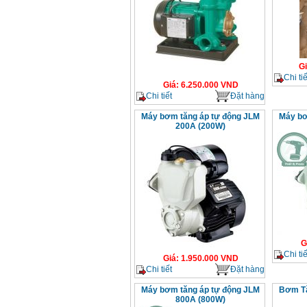
G
Chi tiế
Giá
:
6.250.000
VND
Chi tiết
Đặt hàng
Máy bơm tăng áp tự động JLM
Máy bơ
200A (200W)
G
Chi tiế
Giá
:
1.950.000
VND
Chi tiết
Đặt hàng
Máy bơm tăng áp tự động JLM
Bơm Tă
800A (800W)