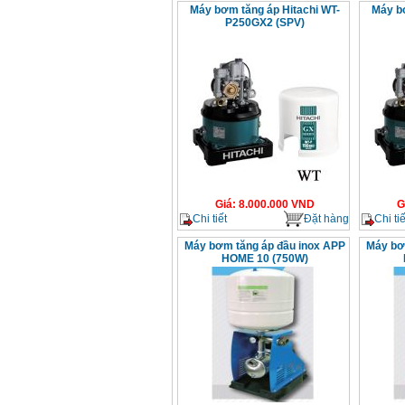
Máy bơm tăng áp Hitachi WT-
Máy bơ
P250GX2 (SPV)
Giá
:
8.000.000
VND
G
Chi tiết
Đặt hàng
Chi tiế
Máy bơm tăng áp đầu inox APP
Máy bơ
HOME 10 (750W)