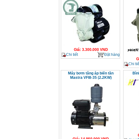
Giá
:
3.300.000
VND
Chi tiết
Đặt hàng
G
Chi tiế
Máy bơm tăng áp biến tần
Bìn
Mastra VFI8-35 (2.2KW)