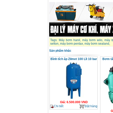
Máy bơm cấp thoát
nước đầu nổ Diesel
D6-80
Giá
:
9500000
VND
Máy bơm nước CM40-
160A (4KW)
Giá
:
7500000
VND
Tags:
Máy bơm hanil
,
máy bơm wilo
,
máy b
selton
,
máy bơm pentax
,
máy bơm sealand
,
Sản phẩm khác
Máy phun rửa xe
Ergen EN6700 Eco
(2600W)
Bình tích áp Zilmet 100 Lít 10 bar
Bơm tă
Giá
:
1990000
VND
Máy bơm Văn Thể hút
sâu đẩy xa
Giá
:
2650000
VND
Máy bơm nước CM32-
160A (3KW)
Giá
:
6500000
VND
Giá
:
6.500.000
VND
Chi tiết
Đặt hàng
G