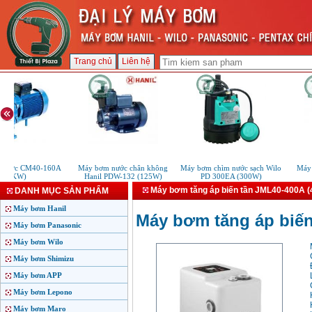
Trang chủ
Liên hệ
ước CM40-160A
Máy bơm nước chân không
Máy bơm chìm nước sạch Wilo
Máy bơ
(4KW)
Hanil PDW-132 (125W)
PD 300EA (300W)
1
Máy bơm tăng áp biến tần JML40-400A 
DANH MỤC SẢN PHẨM
Máy bơm Hanil
Máy bơm tăng áp biến
Máy bơm Panasonic
Máy bơm Wilo
Máy bơm Shimizu
Máy bơm APP
Máy bơm Lepono
Máy bơm Maro