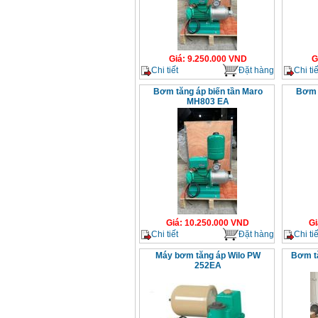
Giá
:
9.250.000
VND
G
Chi tiết
Đặt hàng
Chi tiế
Bơm tăng áp biến tần Maro
Bơm t
MH803 EA
Giá
:
10.250.000
VND
Gi
Chi tiết
Đặt hàng
Chi tiế
Máy bơm tăng áp Wilo PW
Bơm tă
252EA