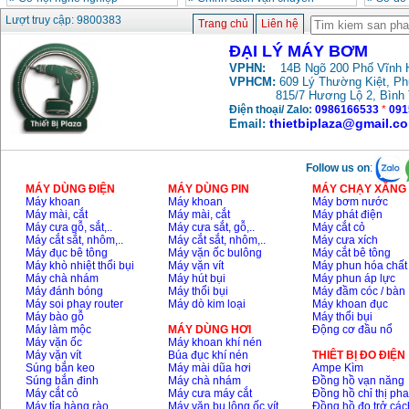
Lượt truy cập: 9800383
Trang chủ
Liên hệ
ĐẠI LÝ MÁY BƠM
VPHN:
14B Ngõ 200 Phố Vĩnh H
VPHCM:
609 Lý Thường Kiệt, P
815/7 Hương Lộ 2, Bình
Điện thoại/ Zalo:
0986166533
*
091
thietbiplaza@gmail.c
Email:
Follow us on
:
MÁY DÙNG ĐIỆN
MÁY DÙNG PIN
MÁY CHẠY XĂNG 
Máy khoan
Máy khoan
Máy bơm nước
Máy mài, cắt
Máy mài, cắt
Máy phát điện
Máy cưa gỗ, sắt,..
Máy cưa sắt, gỗ,..
Máy cắt cỏ
Máy cắt sắt, nhôm,..
Máy cắt sắt, nhôm,..
Máy cưa xích
Máy đục bê tông
Máy vặn ốc bulông
Máy cắt bê tông
Máy khò nhiệt thổi bụi
Máy vặn vít
Máy phun hóa chất
Máy chà nhám
Máy hút bụi
Máy phun áp lực
Máy đánh bóng
Máy thổi bụi
Máy đầm cóc / bàn
Máy soi phay router
Máy dò kim loại
Máy khoan đục
Máy bào gỗ
Máy thổi bụi
Máy làm mộc
MÁY DÙNG HƠI
Động cơ đầu nổ
Máy vặn ốc
Máy khoan khí nén
Máy vặn vít
Búa đục khí nén
THIÊT BỊ ĐO ĐIỆN
Súng bắn keo
Máy mài dũa hơi
Ampe Kìm
Súng bắn đinh
Máy chà nhám
Đồng hồ vạn năng
Máy cắt cỏ
Máy cưa máy cắt
Đồng hồ chỉ thị ph
Máy tỉa hàng rào
Máy vặn bu lông ốc vít
Đồng hồ đo trở các