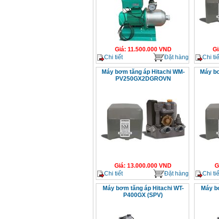
Giá
:
11.500.000
VND
Gi
Chi tiết
Đặt hàng
Chi tiế
Máy bơm tăng áp Hitachi WM-
Máy bơ
PV250GX2DGROVN
Giá
:
13.000.000
VND
G
Chi tiết
Đặt hàng
Chi tiế
Máy bơm tăng áp Hitachi WT-
Máy bơ
P400GX (SPV)