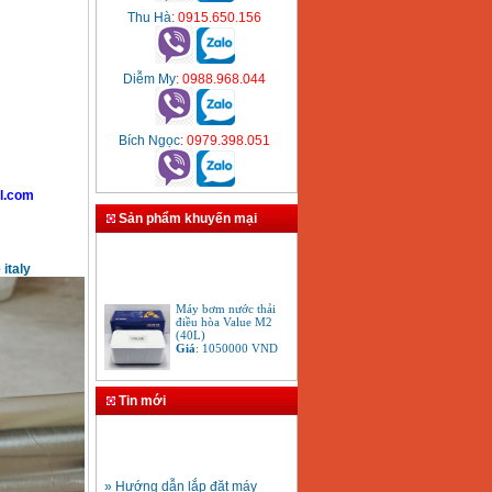
Thu Hà
: 0915.650.156
Diễm My
: 0988.968.044
Bích Ngọc
: 0979.398.051
l.com
Sản phẩm khuyến mại
italy
Máy bơm nước thải
điều hòa Value M2
(40L)
Giá
:
1050000
VND
Máy bơm đẩy cao
Panasonic GP 129JXK
Tin mới
(125W)
Giá
:
1650000
VND
» Hướng dẫn lắp đặt máy
Máy bơm dầu Nocchi
bơm ly tâm trục ngang
PGA 60-40M