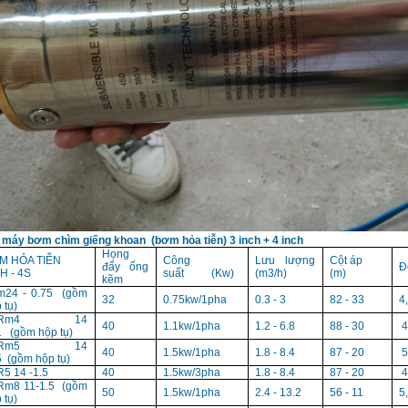
 máy bơm chìm giếng khoan (bơm hỏa tiễn) 3 inch + 4 inch
Họng
M HỎA TIỄN
Công
Lưu lượng
Cột áp
đẩy ống
Đ
H - 4S
suất (Kw)
(m3/h)
(m)
kẽm
m24 - 0.75 (gồm
32
0.75kw/1pha
0.3 - 3
82 - 33
4
 tụ)
SRm4 14
40
1.1kw/1pha
1.2 - 6.8
88 - 30
4
1 (gồm hộp tụ)
SRm5 14
40
1.5kw/1pha
1.8 - 8.4
87 - 20
5
5 (gồm hộp tụ)
5 14 -1.5
40
1.5kw/3pha
1.8 - 8.4
87 - 20
4
Rm8 11-1.5 (gồm
50
1.5kw/1pha
2.4 - 13.2
56 - 11
5
 tụ)