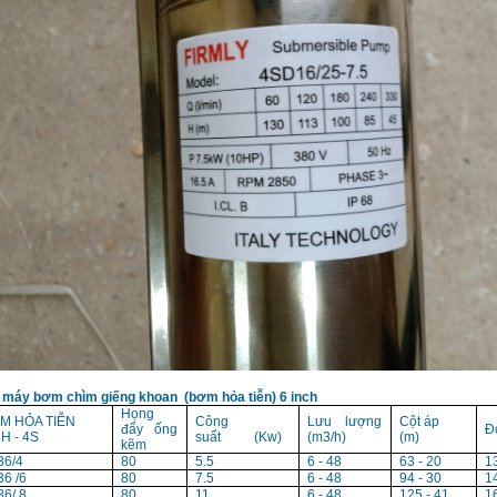
 máy bơm chìm giếng khoan (bơm hỏa tiễn) 6 inch
Họng
M HỎA TIỄN
Công
Lưu lượng
Cột áp
đẩy ống
Đ
H - 4S
suất (Kw)
(m3/h)
(m)
kẽm
36/4
80
5.5
6 - 48
63 - 20
1
6 /6
80
7.5
6 - 48
94 - 30
1
6/ 8
80
11
6 - 48
125 - 41
1