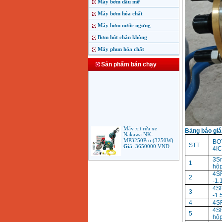
Máy bơm dầu mỡ
Máy bơm hóa chất
Máy bơm nước ngưng
Bơm hút chân không
Máy phun hóa chất
Sản phẩm bán chạy
Máy xịt rửa xe
Nakawa NK-
Bảng báo giá
MP3250Pro (3250W)
Giá
:
3650000
VND
BƠ
STT
4IC
3S
1
Máy phun rửa áp lực
hộp
cao Makita HW102
4
(1.300W)
2
-1.
Giá
:
2250000
VND
4
3
-1.
4
4SR
Máy xịt rửa áp lực cao
4S
Bosch AQT 160
5
hộp
(2600W)