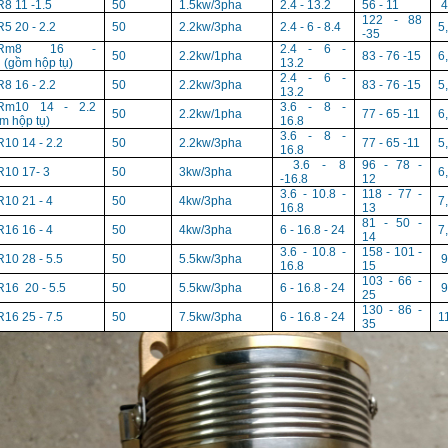
8 11 -1.5
50
1.5kw/3pha
2.4 - 13.2
56 - 11
4
122 - 88
5 20 - 2.2
50
2.2kw/3pha
2.4 - 6 - 8.4
5
-35
SRm8 16 -
2.4 - 6 -
50
2.2kw/1pha
83 - 76 -15
6
 (gồm hộp tụ)
13.2
2.4 - 6 -
8 16 - 2.2
50
2.2kw/3pha
83 - 76 -15
5
13.2
Rm10 14 - 2.2
3.6 - 8 -
50
2.2kw/1pha
77 - 65 -11
6
m hộp tụ)
16.8
3.6 - 8 -
10 14 - 2.2
50
2.2kw/3pha
77 - 65 -11
5
16.8
3.6 - 8
96 - 78 -
10 17- 3
50
3kw/3pha
6
-16.8
12
3.6 - 10.8 -
118 - 77 -
10 21 - 4
50
4kw/3pha
7
16.8
13
81 - 50 -
16 16 - 4
50
4kw/3pha
6 - 16.8 - 24
7
14
3.6 - 10.8 -
158 - 101 -
10 28 - 5.5
50
5.5kw/3pha
9
16.8
15
103 - 66 -
16 20 - 5.5
50
5.5kw/3pha
6 - 16.8 - 24
9
25
130 - 86 -
16 25 - 7.5
50
7.5kw/3pha
6 - 16.8 - 24
1
35