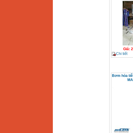
Giá
:
2
Chi tiết
Bơm hỏa tiễ
MA-