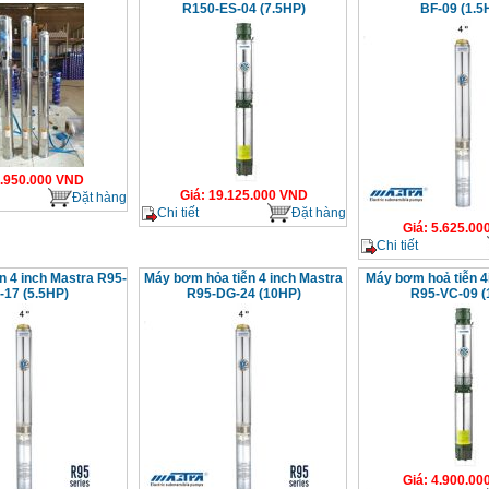
R150-ES-04 (7.5HP)
BF-09 (1.5
.950.000
VND
Giá
:
19.125.000
VND
Đặt hàng
Chi tiết
Đặt hàng
Giá
:
5.625.00
Chi tiết
n 4 inch Mastra R95-
Máy bơm hỏa tiễn 4 inch Mastra
Máy bơm hoả tiễn 4
17 (5.5HP)
R95-DG-24 (10HP)
R95-VC-09 (
Giá
:
4.900.00