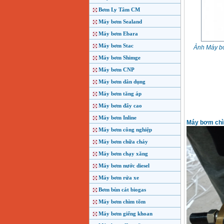
Bơm Ly Tâm CM
Máy bơm Sealand
Máy bơm Ebara
Máy bơm Stac
Ảnh Máy bơ
Máy bơm Shimge
Máy bơm CNP
Máy bơm dân dụng
Máy bơm tăng áp
Máy bơm đẩy cao
Máy bơm Inline
Máy bơm chìm
Máy bơm công nghiệp
Máy bơm chữa cháy
Máy bơm chạy xăng
Máy bơm nước diesel
Máy bơm rửa xe
Bơm bùn cát biogas
Máy bơm chìm tõm
Máy bơm giếng khoan