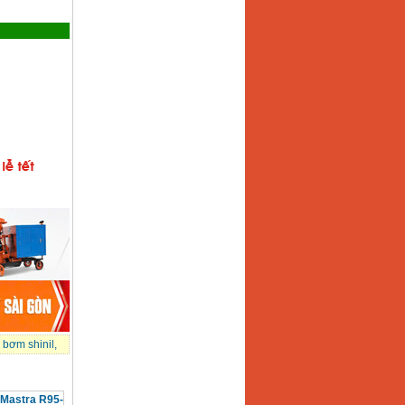
 bơm shinil
,
 Mastra R95-