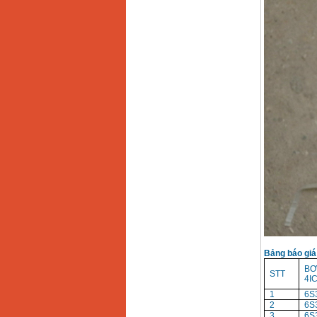
Máy rửa xe cao áp
Karcher HD 5/11 P
(2200W)
Giá
:
19990000
VND
Máy bơm hút giếng
sâu Shimizu PC260
(750W)
Giá
:
2950000
VND
Bảng báo giá
BƠ
STT
4IC
1
6S
2
6S3
3
6S3