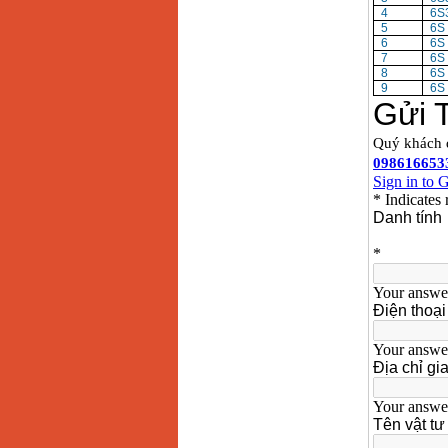
4
6S
5
6S 
6
6S 
7
6S 
8
6S 
9
6S 