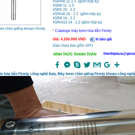
4SRm8 11-1.5 (gồm hộp tụ)
4SR8 11 -1.5
4SR5 20 - 2.2
4SRm8 16 - 2.2 (gồm hộp tụ)
4SR8 16 - 2.2
4SRm10 14 - 2.2 (gồm hộp tụ)
m chìm giếng khoan Firmly
*
Cataloge máy bơm hỏa tiễn Firmly
Giá
:
4.200.000
VND
In báo giá
(
Giá chưa bao gồm VAT
)
thietbiplaza@gmai
 hỏa tiễn Firmly công nghệ Italy, Máy bơm chìm giếng Firmly khoan công nghệ 