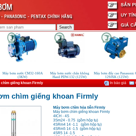
Máy bơm nước CM32-160A
Máy bơm nước chân không
Máy bơm đẩy cao Panasonic GP
(3KW)
Hanil PDW-132 (125W)
129JXK (125W)
chìm giếng khoan Firmly
In báo giá
G
ơm chìm giếng khoan Firmly
Máy bơm chìm hỏa tiễn Firmly
Máy bơm chìm giếng khoan Firmly
4ICH - 4S
3Sm24 - 0.75 (gồm hộp tụ)
4SRm4 14 -1.1 (gồm hộp tụ)
4SRm5 14 -1.5 (gồm hộp tụ)
4SR5 14 -1.5