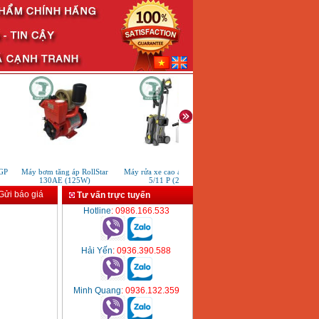
Máy bơm tăng áp RollStar
Máy rửa xe cao áp Karcher HD
Đầu bơm bùn chất thải chăn 
130AE (125W)
5/11 P (2200W)
công nghiệp
ửi báo giá
Tư vấn trực tuyến
Hotline
: 0986.166.533
Hải Yến
: 0936.390.588
Minh Quang
: 0936.132.359