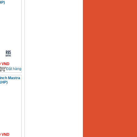
HP)
0
VND
Đặt hàng
inch Mastra
1HP)
0
VND