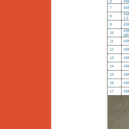
Giá
:
12500000
VND
6
4SR
7
4SR
4
Máy bơm cấp thoát
8
2.2
nước đầu nổ Diesel
D6-80
9
4SR
Giá
:
9500000
VND
4S
10
(gồ
Máy bơm nước CM40-
11
4SR
160A (4KW)
Giá
:
7500000
VND
12
4SR
13
4SR
Máy phun rửa xe
14
4SR
Ergen EN6700 Eco
(2600W)
Giá
:
1990000
VND
15
4SR
16
4SR
Máy bơm Văn Thể hút
17
4SR
sâu đẩy xa
Giá
:
2650000
VND
Máy bơm nước CM32-
160A (3KW)
Giá
:
6500000
VND