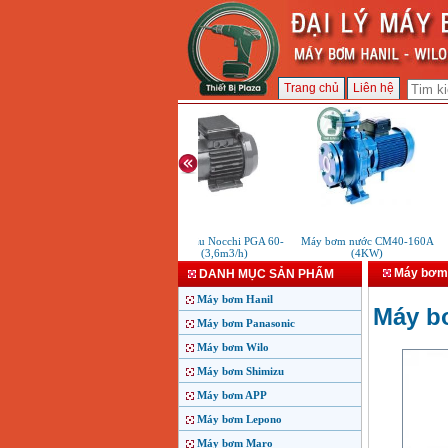
Trang chủ
Liên hệ
Máy bơm dầu Nocchi PGA 60-
Máy bơm nước CM40-160A
40M (3,6m3/h)
(4KW)
Máy bơm 
DANH MỤC SẢN PHẨM
Máy bơm Hanil
Máy b
Máy bơm Panasonic
Máy bơm Wilo
Máy bơm Shimizu
Máy bơm APP
Máy bơm Lepono
Máy bơm Maro