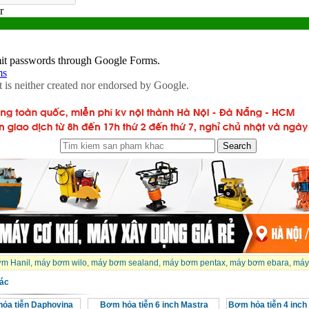
m Hanil
,
máy bơm wilo
,
máy bơm sealand
,
máy bơm pentax
,
máy bơm ebara
,
máy
ác
ỏa tiễn Daphovina
Bơm hỏa tiễn 6 inch Mastra
Bơm hỏa tiễn 4 inch