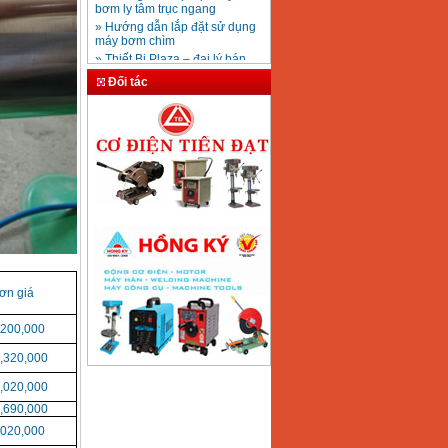
» Hướng dẫn lắp đặt sử dụng
(3,6m3/h)
Giá
:
13750000
VND
máy bơm chìm
» Thiết Bị Plaza – đại lý bán
máy bơm nước
Máy bơm tăng áp
» Catalouge máy bơm Wilo,
Đối tác
RollStar 130AE
máy bơm nước Wilo
(125W)
» Hướng dẫn sử dụng máy
Giá
:
1250000
VND
bơm nước Honda Koshin
» Lịch sử máy bơm nước Wilo
» Cataloge máy bơm ly tâm
trục ngang Pentax CM
» Hướng dẫn sử dụng máy
bơm nước chạy xăng
» Máy bơm nước ngưng điều
hòa
» Phương thức thanh toán tại
Thiết bị plaza
ơn giá
,200,000
,320,000
,020,000
,690,000
,020,000