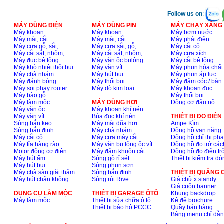
Follow us on
:
MÁY DÙNG ĐIỆN
MÁY DÙNG PIN
MÁY CHẠY XĂNG 
Máy khoan
Máy khoan
Máy bơm nước
Máy mài, cắt
Máy mài, cắt
Máy phát điện
Máy cưa gỗ, sắt,..
Máy cưa sắt, gỗ,..
Máy cắt cỏ
Máy cắt sắt, nhôm,..
Máy cắt sắt, nhôm,..
Máy cưa xích
Máy đục bê tông
Máy vặn ốc bulông
Máy cắt bê tông
Máy khò nhiệt thổi bụi
Máy vặn vít
Máy phun hóa chất
Máy chà nhám
Máy hút bụi
Máy phun áp lực
Máy đánh bóng
Máy thổi bụi
Máy đầm cóc / bàn
Máy soi phay router
Máy dò kim loại
Máy khoan đục
Máy bào gỗ
Máy thổi bụi
Máy làm mộc
MÁY DÙNG HƠI
Động cơ đầu nổ
Máy vặn ốc
Máy khoan khí nén
Máy vặn vít
Búa đục khí nén
THIÊT BỊ ĐO ĐIỆN
Súng bắn keo
Máy mài dũa hơi
Ampe Kìm
Súng bắn đinh
Máy chà nhám
Đồng hồ vạn năng
Máy cắt cỏ
Máy cưa máy cắt
Đồng hồ chỉ thị ph
Máy tỉa hàng rào
Máy vặn bu lông ốc vít
Đồng hồ đo trở các
Motor động cơ điện
Máy đầm khuôn cát
Đồng hồ đo điện tr
Máy hút ẩm
Súng gõ rỉ sét
Thiết bị kiểm tra d
Máy hút bụi
Súng phun sơn
Máy chà sàn giặt thảm
Súng bắn đinh
THIỆT BỊ QUẢNG
Máy hút chân không
Súng rút Rive
Giá chữ x standy
Giá cuốn banner
DỤNG CỤ LÀM MỘC
THIÊT BỊ GARAGE ÔTÔ
Khung backdrop
Máy làm mộc
Thiết bị sửa chữa ô tô
Kệ để brochure
Thiết bị bảo hộ PCCC
Quầy bán hàng
Bảng menu chỉ dẫ