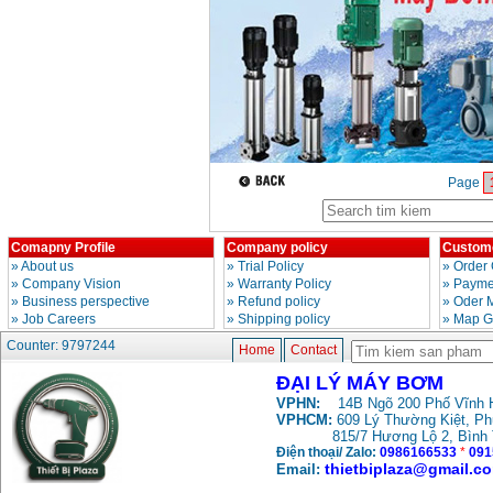
May rua xe cao ap
Karcher HD 5/11 P
(2200W)
Price
:
19990000
VND
May bom hut gieng
sau Shimizu PC260
(750W)
Page
Price
:
2950000
VND
Comapny Profile
Company policy
Custome
»
About us
»
Trial Policy
»
Order 
»
Company Vision
»
Warranty Policy
»
Paymen
»
Business perspective
»
Refund policy
»
Oder 
»
Job Careers
»
Shipping policy
»
Map G
Counter: 9797244
Home
Contact
ĐẠI LÝ MÁY BƠM
VPHN:
14B Ngõ 200 Phố Vĩnh H
VPHCM:
609 Lý Thường Kiệt, P
815/7 Hương Lộ 2, Bình
Điện thoại/ Zalo:
0986166533
*
091
thietbiplaza@gmail.c
Email: