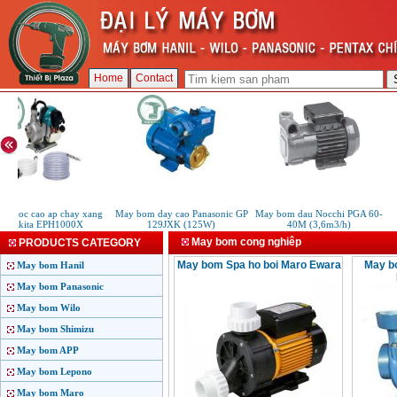
Home
Contact
nuoc cao ap chay xang
May bom day cao Panasonic GP
May bom dau Nocchi PGA 60-
Makita EPH1000X
129JXK (125W)
40M (3,6m3/h)
May bom cong nghiêp
PRODUCTS CATEGORY
May bom Spa ho boi Maro Ewara
May bo
May bom Hanil
May bom Panasonic
May bom Wilo
May bom Shimizu
May bom APP
May bom Lepono
May bom Maro