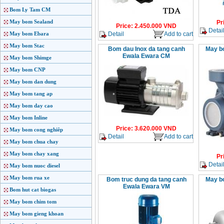
Bom Ly Tam CM
May bom Sealand
Pr
Price
:
2.450.000
VND
Detai
Detail
Add to cart
May bom Ebara
May bom Stac
Bom dau Inox da tang canh
May bo
Ewala Ewara CM
May bom Shimge
May bom CNP
May bom dan dung
May bom tang ap
May bom day cao
May bom Inline
Price
:
3.620.000
VND
May bom cong nghiêp
Detail
Add to cart
May bom chua chay
May bom chay xang
Pr
Detai
May bom nuoc diesel
May bom rua xe
Bom truc dung da tang canh
May bo
Ewala Ewara VM
Bom hut cat biogas
May bom chim tom
May bom gieng khoan