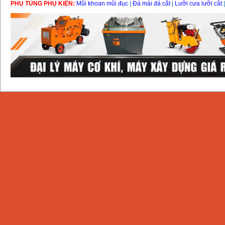
PHỤ TÙNG PHỤ KIỆN:
Mũi khoan mũi đục
|
Đá mài đá cắt
|
Lưỡi cưa lưỡi cắt