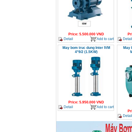
Bosch AQT 160
(2600W)
Price
:
12500000
VND
May bom cap thoat
nuoc dau no Diesel
D6-80
Price
:
9500000
VND
Price
:
5.500.000
VND
Pr
Detail
Add to cart
Detai
May bom truc dung Inter IVM
May 
May bom nuoc CM40-
160A (4KW)
4*9/2 (1.5KW)
Price
:
7500000
VND
May phun rua xe
Ergen EN6700 Eco
(2600W)
Price
:
1990000
VND
May bom Van The hut
sau day xa
Price
:
5.950.000
VND
Price
:
2650000
VND
Detail
Add to cart
Pr
Detai
May bom nuoc CM32-
160A (3KW)
Price
:
6500000
VND