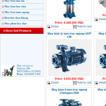
May bom dau mo
May bom hoa chat
May bom nuoc ngung
Pr
Bom hut chan khong
Detai
Price
:
4.380.000
VND
May phun hoa chat
Detail
Add to cart
Best-Sell Products
May bom ly tam truc ngang LIUP
May b
CM
May xit rua xe
Nakawa NK-
MP3250Pro (3250W)
Price
:
3650000
VND
Price
:
4.950.000
VND
Pr
Detail
Add to cart
Detai
May phun rua ap luc
cao Makita HW102
May bom li tam truc ngang
May b
(1.300W)
Price
:
2250000
VND
Chimppro ISW
May xit rua ap luc cao