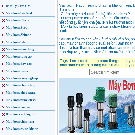
Máy bơm Nation pump chạy là khá ổn, êm, bề
Bom Ly Tam CM
điểm sau:
May bom Sealand
- Chân máy đã được bắt chặt lên đế chưa ?
- Đường nước lên có đạt tiêu chuẩn không: n
May bom Ebara
hết công suất nên khá ồn. (Nhiều trường hợp là 
- Máy bị lỗi: kiểm tra bằng cách chạy không 
May bom Stac
hành.
May bom Shimge
Sau khi kiểm tra các vấn đề trên mà vẫn ồn,
May bom CNP
cao, máy chạy hết công suất sẽ ồn. Bạn hoàn
được, vì bản thân máy có một phần tản nhiệt
May bom dan dung
toàn đáp ứng được. (Nhớ là bơm nước phải c
May bom tang ap
Tags:
Lam sao de khac phuc tieng on may 
May bom day cao
may bom chay on
,
huong dan su dung may b
May bom Inline
May bom cong nghiêp
May bom chua chay
May bom chay xang
May bom nuoc diesel
May bom rua xe
Bom hut cat biogas
May bom chim tom
May bom gieng khoan