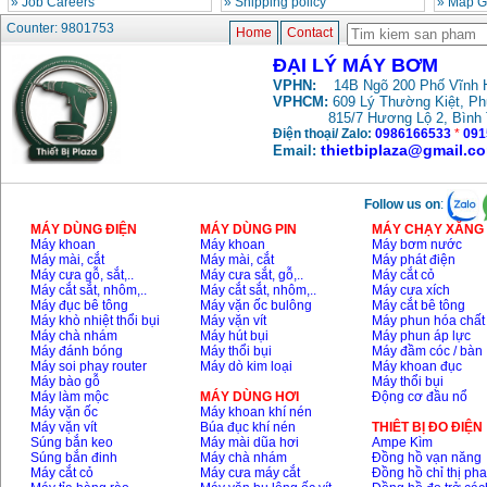
»
Job Careers
»
Shipping policy
»
Map G
Price
:
12500000
VND
Counter: 9801753
Home
Contact
May bom cap thoat
ĐẠI LÝ MÁY BƠM
nuoc dau no Diesel
VPHN:
14B Ngõ 200 Phố Vĩnh H
D6-80
Price
:
9500000
VND
VPHCM:
609 Lý Thường Kiệt, P
815/7 Hương Lộ 2, Bình
Điện thoại/ Zalo:
0986166533
*
091
thietbiplaza@gmail.c
Email:
May bom nuoc CM40-
160A (4KW)
Price
:
7500000
VND
Follow us on
:
MÁY DÙNG ĐIỆN
MÁY DÙNG PIN
MÁY CHẠY XĂNG 
Máy khoan
Máy khoan
Máy bơm nước
May phun rua xe
Ergen EN6700 Eco
Máy mài, cắt
Máy mài, cắt
Máy phát điện
(2600W)
Máy cưa gỗ, sắt,..
Máy cưa sắt, gỗ,..
Máy cắt cỏ
Price
:
1990000
VND
Máy cắt sắt, nhôm,..
Máy cắt sắt, nhôm,..
Máy cưa xích
Máy đục bê tông
Máy vặn ốc bulông
Máy cắt bê tông
Máy khò nhiệt thổi bụi
Máy vặn vít
Máy phun hóa chất
Máy chà nhám
Máy hút bụi
Máy phun áp lực
May bom Van The hut
Máy đánh bóng
Máy thổi bụi
Máy đầm cóc / bàn
sau day xa
Price
:
2650000
VND
Máy soi phay router
Máy dò kim loại
Máy khoan đục
Máy bào gỗ
Máy thổi bụi
Máy làm mộc
MÁY DÙNG HƠI
Động cơ đầu nổ
Máy vặn ốc
Máy khoan khí nén
Máy vặn vít
Búa đục khí nén
THIÊT BỊ ĐO ĐIỆN
May bom nuoc CM32-
Súng bắn keo
Máy mài dũa hơi
Ampe Kìm
160A (3KW)
Price
:
6500000
VND
Súng bắn đinh
Máy chà nhám
Đồng hồ vạn năng
Máy cắt cỏ
Máy cưa máy cắt
Đồng hồ chỉ thị ph