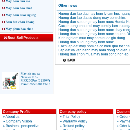
May bom dau mo
Other news
May bom hoa chat
Huong dan lap dat may bom ly tam truc ngan
May bom nuoc ngung
Huong dan lap dat su dung may bom chim.
Huong dan su dung may bom nuoc Honda Ko
Bom hut chan khong
Cac phuong phat moi may bom ly tam truc ng
May phun hoa chat
Huong dan su dung may bom nuoc chay xang
Huong dan su dung may bom nuoc dau no Di
Best-Sell Products
Kinh nghiem mua may bom nuoc gia dung.
Huong dan su dung may bom nuoc.
Cach lap dat may bom de co hieu qua tot nhat
Lap dat va van hanh may bom dong co dien 1
Huong dan chon mua may bom cong nghiep.
May xit rua xe
Nakawa NK-
MP3250Pro (3250W)
Price
:
3650000
VND
May phun rua ap luc
cao Makita HW102
(1.300W)
Price
:
2250000
VND
Comapny Profile
Company policy
Custome
»
About us
»
Trial Policy
»
Order 
»
Company Vision
»
Warranty Policy
»
Paymen
May xit rua ap luc cao
Bosch AQT 160
»
Business perspective
»
Refund policy
»
Oder 
(2600W)