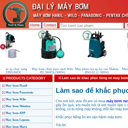
Home
Contact
c cao ap chay xang
May bom chim nuoc sach Wilo
May phun rua ap luc cao Makita
May
ita EPH1000X
PD 300EA (300W)
HW102 (1.300W)
Lam sao de khac phuc tieng on may bom
PRODUCTS CATEGORY
May bom Hanil
Làm sao để khắc phụ
May bom Panasonic
May bom Wilo
Cho em hỏi, vừa rồi em có mua
máy bơm nư
gây ồn quá, em muốn hỏi là em muốn làm 1 c
May bom Shimizu
không, có bị nóng máy không, mỗi lần máy b
May bom APP
Khắc phục tiếng ồn khi vận hành máy bơm
May bom Lepono
Trả lời:
May bom Maro