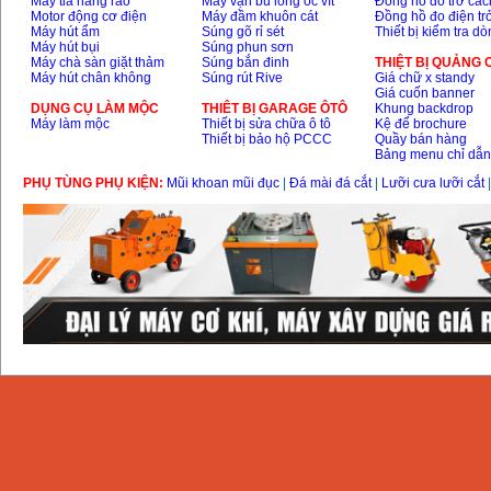
Máy tỉa hàng rào
Máy vặn bu lông ốc vít
Đồng hồ đo trở các
Motor động cơ điện
Máy đầm khuôn cát
Đồng hồ đo điện tr
Máy hút ẩm
Súng gõ rỉ sét
Thiết bị kiểm tra d
May rua xe cao ap
Máy hút bụi
Súng phun sơn
Karcher HD 5/11 P
Máy chà sàn giặt thảm
Súng bắn đinh
THIỆT BỊ QUẢNG
(2200W)
Price
:
19990000
VND
Máy hút chân không
Súng rút Rive
Giá chữ x standy
Giá cuốn banner
DỤNG CỤ LÀM MỘC
THIÊT BỊ GARAGE ÔTÔ
Khung backdrop
Máy làm mộc
Thiết bị sửa chữa ô tô
Kệ để brochure
May bom hut gieng
Thiết bị bảo hộ PCCC
Quầy bán hàng
sau Shimizu PC260
Bảng menu chỉ dẫ
(750W)
Price
:
2950000
VND
PHỤ TÙNG PHỤ KIỆN:
Mũi khoan mũi đục
|
Đá mài đá cắt
|
Lưỡi cưa lưỡi cắt